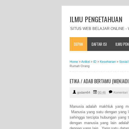
ILMU PENGETAHUAN
SITUS WEB BELAJAR ONLINE 
DEPAN
DAFTAR ISI
ILMU PE
Home
»
Artikel
»
ID
»
Keseharian
»
Sosial
Rumah Orang
ETIKA / ADAB BERTAMU (MENJAD
godam64
00:46
Komentari
Manusia adalah makhluk yang me
Manusia yang satu dengan yang lai
sehingga tercipta hubungan yang t
dengan manusia yang lain adala
dengan yang lain. Yang satu datan