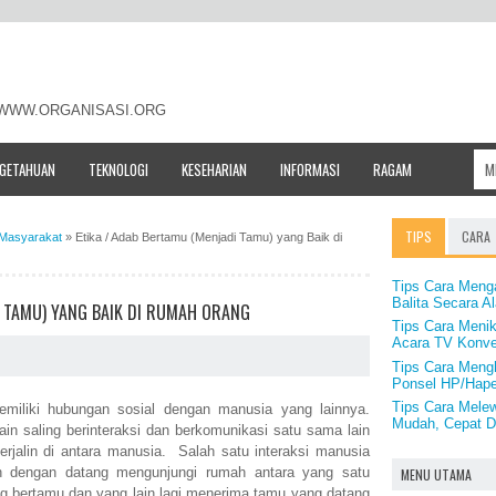
- WWW.ORGANISASI.ORG
NGETAHUAN
TEKNOLOGI
KESEHARIAN
INFORMASI
RAGAM
TIPS
CARA
 Masyarakat
»
Etika / Adab Bertamu (Menjadi Tamu) yang Baik di
Tips Cara Meng
Balita Secara A
I TAMU) YANG BAIK DI RUMAH ORANG
Tips Cara Menik
Acara TV Konve
Tips Cara Meng
Ponsel HP/Hap
Tips Cara Melew
miliki hubungan sosial dengan manusia yang lainnya.
Mudah, Cepat 
n saling berinteraksi dan berkomunikasi satu sama lain
erjalin di antara manusia. Salah satu interaksi manusia
h dengan datang mengunjungi rumah antara yang satu
MENU UTAMA
g bertamu dan yang lain lagi menerima tamu yang datang