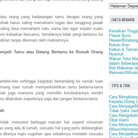
tara orang yang kedatangan tamu dengan orang yang
FAKTA MENARIK
pihak harus saling memahami tugas dan tanggung jawab
ling bisa memahami satu sama lain agar terjalin suatu
Kenaikan Tinggi
mi kebaikan bersama, hendaknya tidak pergi bertamu ke
Planet Bumi
Hewan/Binatang 
dirian tanpa ditemani oleh mahramnya.
Bukan Ikan
Kebun & Taman 
 Menjadi Tamu atau Datang Bertamu ke Rumah Orang
Nyamuk
Makan Telur Mat
dalam Beberapa
Beli Makanan d
Rekreasi/Wisata
bertele-tele sehingga kegiatan bertandang ke rumah tuan
TIPS & TRIK
emang tuan rumah memperbolehkan tamu berlama-lama
h juga manusia yang memiliki kesibukannya sendiri
Cara Menghilan
mu dilakukan seperlunya saja dan jangan berlama-lama.
Kepada Orang L
Cara Menjaga/M
ah
Tidak Sakit Jan
Cara Mengobati
Obat Alami
tidak menuntut berbagai macam hal seperti minuman
Cara Menyembu
as yang ada di rumah, sesuatu hal yang perlu didatangkan
(Wasir/Hemoroid
Cara Menjadika
ika ditanya ingin suguhan apa sebaiknya mintalah sesuatu