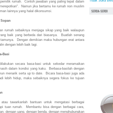
Tidak Suka Ber
pemilik rumah. Contoh jawaban yang paling tepat dalam
ak merepotkan". Namun jika bertamu ke rumah non muslim
SERBA-SERBI
uman lainnya yang halal dikonsumsi.
n Sopan
an rumah sebaiknya menjaga sikap yang baik walaupun
rang baik yang berbeda dari biasanya. Buatlah senang
i tamunya. Dengan demikian maka hubungan erat antara
in dengan lebih baik lagi.
a-Basi
dilakukan secara basa-basi untuk sekedar meramaikan
asih dalam kondisi yang kaku. Berbasa-basilah dengan
amun menarik serta up to date. Bicara basa-basi juga ada
i lebih hidup, maka sebaiknya segera fokus ke tujuan
an
h atau tawarkanlah bantuan untuk mengatasi berbagai
api tuan rumah. Membantu bisa dengan berbagai cara,
kiran, dengan uang, dengan benda, dengan menghubungkan