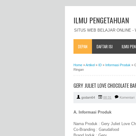
ILMU PENGETAHUAN
SITUS WEB BELAJAR ONLINE 
DEPAN
DAFTAR ISI
ILMU PE
Home
»
Artikel
»
ID
»
Informasi Produk
»
G
Ringan
GERY JULIET LOVE CHOCOLATE 
godam64
00:31
Komentari
A. Informasi Produk
Nama Produk : Gery Juliet Love Ch
Co-Branding : Garudafood
Brand Induk : Gery