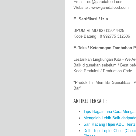
Email : cs@garudafood.com
Website : www.garudafood.com
E. Sertifikasi / Izin
BPOM RI MD 827113044425
Kode Batang : 8 992775 312506
F. Teks / Keterangan Tambahan 
Lestarikan Lingkungan Kita - We A
Baik digunakan sebelum / Best bef
Kode Produksi / Production Code
"Produk Ini Memiliki Spesifikas
Bar"
ARTIKEL TERKAIT :
Tips Bagaimana Cara Mengata
Mengalah Lebih Baik daripad
Sari Kacang Hijau ABC Heinz 
Delfi Top Triple Choc (Cho