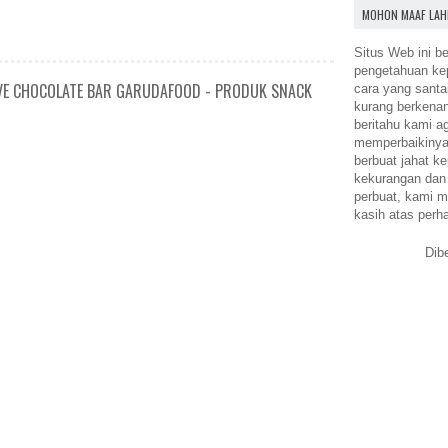
MOHON MAAF LAH
Situs Web ini be
pengetahuan k
OVE CHOCOLATE BAR GARUDAFOOD - PRODUK SNACK
cara yang santa
kurang berkena
beritahu kami a
memperbaikinya.
berbuat jahat ke
kekurangan dan
perbuat, kami m
kasih atas perh
Dib