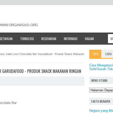
- WWW.ORGANISASI.ORG
NGETAHUAN
TEKNOLOGI
KESEHARIAN
INFORMASI
RAGAM
TIPS
CARA
ery Juliet Love Chocolate Bar Garudafood - Produk Snack Makanan
Cara Mengatas
Sulit/Susah Tid
BAR GARUDAFOOD - PRODUK SNACK MAKANAN RINGAN
MENU UTAMA
FAKTA MENARIK
ocolate Bar
Negara yang Me