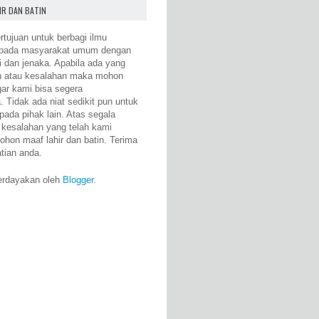
IR DAN BATIN
rtujuan untuk berbagi ilmu
epada masyarakat umum dengan
i dan jenaka. Apabila ada yang
n atau kesalahan maka mohon
gar kami bisa segera
 Tidak ada niat sedikit pun untuk
pada pihak lain. Atas segala
 kesalahan yang telah kami
ohon maaf lahir dan batin. Terima
atian anda.
erdayakan oleh
Blogger
.