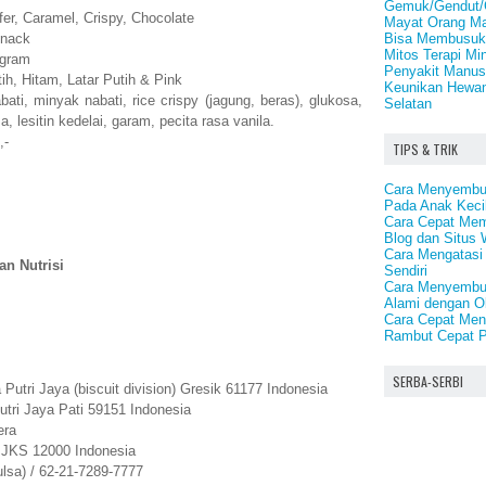
Gemuk/Gendut/
fer, Caramel, Crispy, Chocolate
Mayat Orang Ma
Bisa Membusuk
Snack
Mitos Terapi Mi
 gram
Penyakit Manus
, Hitam, Latar Putih & Pink
Keunikan Hewan
ati, minyak nabati, rice crispy (jagung, beras), glukosa,
Selatan
, lesitin kedelai, garam, pecita rasa vanila.
,-
TIPS & TRIK
Cara Menyembu
Pada Anak Keci
Cara Cepat Memp
Blog dan Situs 
Cara Mengatasi
an Nutrisi
Sendiri
Cara Menyembuh
Alami dengan O
Cara Cepat Me
Rambut Cepat P
SERBA-SERBI
Putri Jaya (biscuit division) Gresik 61177 Indonesia
utri Jaya Pati 59151 Indonesia
era
JKS 12000 Indonesia
lsa) / 62-21-7289-7777