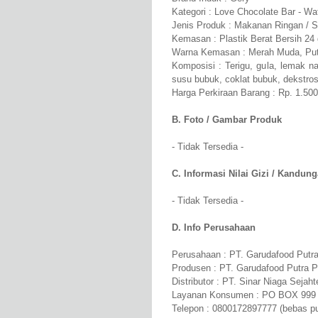
Kategori : Love Chocolate Bar - Wa
Jenis Produk : Makanan Ringan / 
Kemasan : Plastik Berat Bersih 24
Warna Kemasan : Merah Muda, Putih
Komposisi : Terigu, gula, lemak nab
susu bubuk, coklat bubuk, dekstrosa
Harga Perkiraan Barang : Rp. 1.500
B. Foto / Gambar Produk
- Tidak Tersedia -
C. Informasi Nilai Gizi / Kandung
- Tidak Tersedia -
D. Info Perusahaan
Perusahaan : PT. Garudafood Putra 
Produsen : PT. Garudafood Putra P
Distributor : PT. Sinar Niaga Sejaht
Layanan Konsumen : PO BOX 999 
Telepon : 0800172897777 (bebas pu