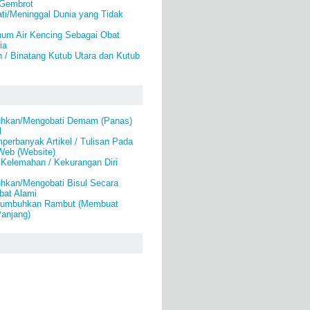
Gembrot
ti/Meninggal Dunia yang Tidak
num Air Kencing Sebagai Obat
ia
 / Binatang Kutub Utara dan Kutub
hkan/Mengobati Demam (Panas)
l
erbanyak Artikel / Tulisan Pada
Web (Website)
 Kelemahan / Kekurangan Diri
kan/Mengobati Bisul Secara
bat Alami
numbuhkan Rambut (Membuat
anjang)