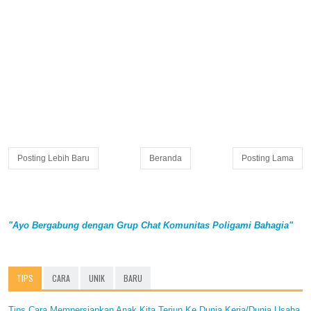
Posting Lebih Baru
Beranda
Posting Lama
"Ayo Bergabung dengan Grup Chat Komunitas Poligami Bahagia"
TIPS
CARA
UNIK
BARU
Tips Cara Mempersiapkan Anak Kita Terjun Ke Dunia Kerja/Dunia Usaha