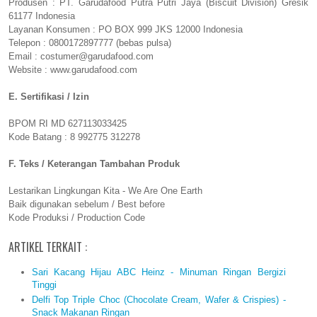
Produsen : PT. Garudafood Putra Putri Jaya (Biscuit Division) Gresik
61177 Indonesia
Layanan Konsumen : PO BOX 999 JKS 12000 Indonesia
Telepon : 0800172897777 (bebas pulsa)
Email : costumer@garudafood.com
Website : www.garudafood.com
E. Sertifikasi / Izin
BPOM RI MD 627113033425
Kode Batang : 8 992775 312278
F. Teks / Keterangan Tambahan Produk
Lestarikan Lingkungan Kita - We Are One Earth
Baik digunakan sebelum / Best before
Kode Produksi / Production Code
ARTIKEL TERKAIT :
Sari Kacang Hijau ABC Heinz - Minuman Ringan Bergizi
Tinggi
Delfi Top Triple Choc (Chocolate Cream, Wafer & Crispies) -
Snack Makanan Ringan