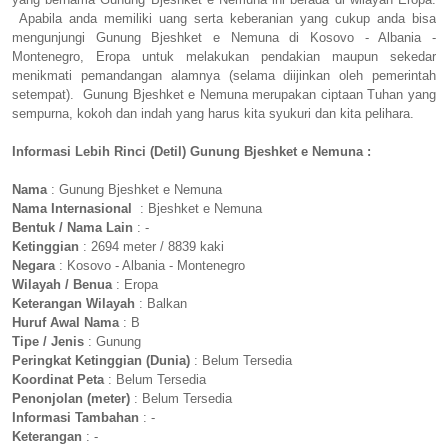
Apabila anda memiliki uang serta keberanian yang cukup anda bisa
mengunjungi Gunung Bjeshket e Nemuna di Kosovo - Albania -
Montenegro, Eropa untuk melakukan pendakian maupun sekedar
menikmati pemandangan alamnya (selama diijinkan oleh pemerintah
setempat). Gunung Bjeshket e Nemuna merupakan ciptaan Tuhan yang
sempurna, kokoh dan indah yang harus kita syukuri dan kita pelihara.
Informasi Lebih Rinci (Detil) Gunung Bjeshket e Nemuna :
Nama
: Gunung Bjeshket e Nemuna
Nama Internasional
: Bjeshket e Nemuna
Bentuk / Nama Lain
: -
Ketinggian
: 2694 meter / 8839 kaki
Negara
: Kosovo - Albania - Montenegro
Wilayah / Benua
: Eropa
Keterangan Wilayah
: Balkan
Huruf Awal Nama
: B
Tipe / Jenis
: Gunung
Peringkat Ketinggian (Dunia)
: Belum Tersedia
Koordinat Peta
: Belum Tersedia
Penonjolan (meter)
: Belum Tersedia
Informasi Tambahan
: -
Keterangan
: -