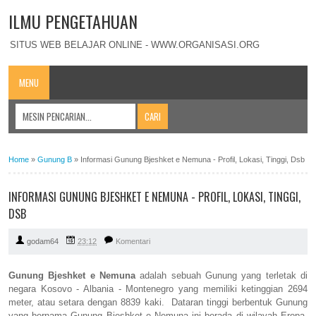
ILMU PENGETAHUAN
SITUS WEB BELAJAR ONLINE - WWW.ORGANISASI.ORG
MENU
Home
»
Gunung B
»
Informasi Gunung Bjeshket e Nemuna - Profil, Lokasi, Tinggi, Dsb
INFORMASI GUNUNG BJESHKET E NEMUNA - PROFIL, LOKASI, TINGGI,
DSB
godam64
23:12
Komentari
Gunung Bjeshket e Nemuna
adalah sebuah Gunung yang terletak di
negara Kosovo - Albania - Montenegro yang memiliki ketinggian 2694
meter, atau setara dengan 8839 kaki. Dataran tinggi berbentuk Gunung
yang bernama Gunung Bjeshket e Nemuna ini berada di wilayah Eropa.