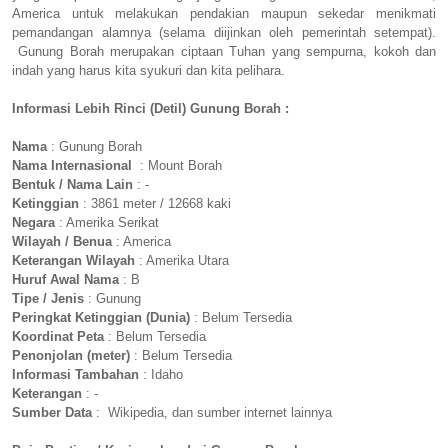
America untuk melakukan pendakian maupun sekedar menikmati
pemandangan alamnya (selama diijinkan oleh pemerintah setempat).
Gunung Borah merupakan ciptaan Tuhan yang sempurna, kokoh dan
indah yang harus kita syukuri dan kita pelihara.
Informasi Lebih Rinci (Detil) Gunung Borah :
Nama
: Gunung Borah
Nama Internasional
: Mount Borah
Bentuk / Nama Lain
: -
Ketinggian
: 3861 meter / 12668 kaki
Negara
: Amerika Serikat
Wilayah / Benua
: America
Keterangan Wilayah
: Amerika Utara
Huruf Awal Nama
: B
Tipe / Jenis
: Gunung
Peringkat Ketinggian (Dunia)
: Belum Tersedia
Koordinat Peta
: Belum Tersedia
Penonjolan (meter)
: Belum Tersedia
Informasi Tambahan
: Idaho
Keterangan
: -
Sumber Data
: Wikipedia, dan sumber internet lainnya