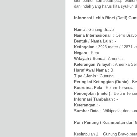
oleh pemerintah setempat). Gunun
dan indah yang harus kita syukuri d
Informasi Lebih Rinci (Detil) Gu
Nama
: Gunung Bravo
Nama Internasional
: Cerro Bravo
Bentuk / Nama Lain
: -
Ketinggian
: 3923 meter / 12871 k
Negara
: Peru
Wilayah / Benua
: America
Keterangan Wilayah
: Amerika Sel
Huruf Awal Nama
: B
Tipe / Jenis
: Gunung
Peringkat Ketinggian (Dunia)
: Be
Koordinat Peta
: Belum Tersedia
Penonjolan (meter)
: Belum Terse
Informasi Tambahan
: -
Keterangan
: -
Sumber Data
: Wikipedia, dan sumb
Poin Penting / Kesimpulan dari 
Kesimpulan 1 : Gunung Bravo berad