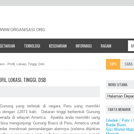
- WWW.ORGANISASI.ORG
NGETAHUAN
TEKNOLOGI
KESEHARIAN
INFORMASI
RAGAM
TIPS
CARA
o - Profil, Lokasi, Tinggi, Dsb
IL, LOKASI, TINGGI, DSB
MENU UTAMA
unung yang terletak di negara Peru yang memiliki
FAKTA MENARIK
ra dengan 12871 kaki. Dataran tinggi berbentuk Gunung
erada di wilayah America. Apabila anda memiliki uang
Gledek / Petir /
 bisa mengunjungi Gunung Bravo di Peru, America untuk
Badai Bumi
dar menikmati pemandangan alamnya (selama diijinkan
Gizi Wortel Mat
Mentah