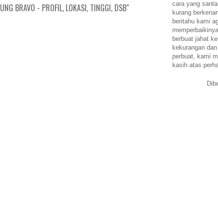
cara yang santa
NG BRAVO - PROFIL, LOKASI, TINGGI, DSB"
kurang berkena
beritahu kami a
memperbaikinya.
berbuat jahat ke
kekurangan dan
perbuat, kami m
kasih atas perh
Dib