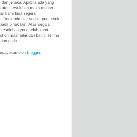
i dan jenaka. Apabila ada yang
n atau kesalahan maka mohon
gar kami bisa segera
 Tidak ada niat sedikit pun untuk
pada pihak lain. Atas segala
 kesalahan yang telah kami
ohon maaf lahir dan batin. Terima
atian anda.
erdayakan oleh
Blogger
.