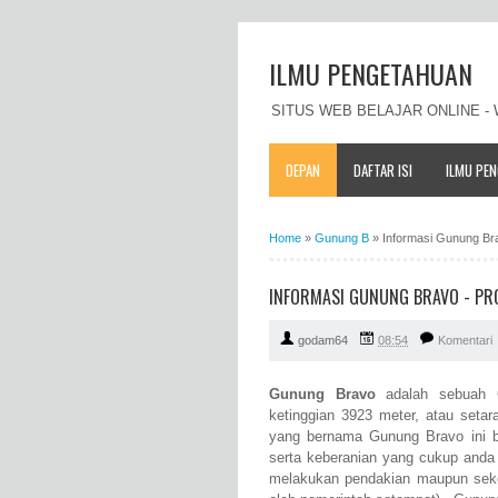
ILMU PENGETAHUAN
SITUS WEB BELAJAR ONLINE 
DEPAN
DAFTAR ISI
ILMU PE
Home
»
Gunung B
»
Informasi Gunung Brav
INFORMASI GUNUNG BRAVO - PROF
godam64
08:54
Komentari
Gunung Bravo
adalah sebuah G
ketinggian 3923 meter, atau seta
yang bernama Gunung Bravo ini b
serta keberanian yang cukup anda
melakukan pendakian maupun seke