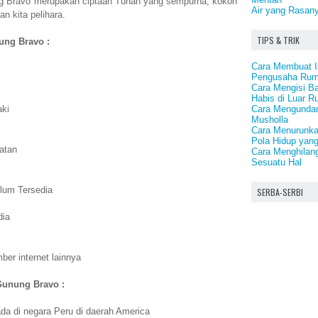
g Bravo merupakan ciptaan Tuhan yang sempurna, kokoh
Air yang Rasany
an kita pelihara.
TIPS & TRIK
nung Bravo :
Cara Membuat I
Pengusaha Ru
Cara Mengisi B
Habis di Luar 
Cara Mengundan
aki
Musholla
Cara Menurunka
Pola Hidup yang
atan
Cara Menghilang
Sesuatu Hal
lum Tersedia
SERBA-SERBI
dia
er internet lainnya
Gunung Bravo :
a di negara Peru di daerah America