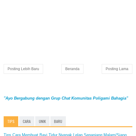
Posting Lebih Baru
Beranda
Posting Lama
"Ayo Bergabung dengan Grup Chat Komunitas Poligami Bahagia"
TIPS
CARA
UNIK
BARU
Tips Cara Membuat Bayi Tidur Nyenak Lelap Sepanjang Malam/Siang