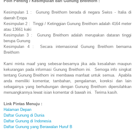
Poin Penting / Kesimpulan dari Gunung Breithorn :
Kesimpulan 1 : Gunung Breithorn berada di negara Swiss - Italia di
daerah Eropa
Kesimpulan 2 : Tinggi / Ketinggian Gunung Breithorn adalah 4164 meter
atau 13661 kaki
Kesimpulan 3 : Gunung Breithorn adalah merupakan dataran tinggi
berupa Gunung
Kesimpulan 4 : Secara internasional Gunung Breithorn bernama
Breithorn
Kami minta maaf yang sebesar-besarnya jika ada kesalahan maupun
kekurangan pada informasi Gunung Breithorn ini. Semoga info singkat
tentang Gunung Breithorn ini membawa manfaat untuk semua. Apabila
anda memiliki komentar, tambahan, pengalaman, koreksi dan lain
sebagainya yang berhubungan dengan Gunung Breithorn dipersilahkan
menuangkannya lewat isian komentar di bawah ini. Terima kasih.
Link Pintas Menuju :
Halaman Depan
Daftar Gunung di Dunia
Daftar Gunung di Indonesia
Daftar Gunung yang Berawalan Huruf B