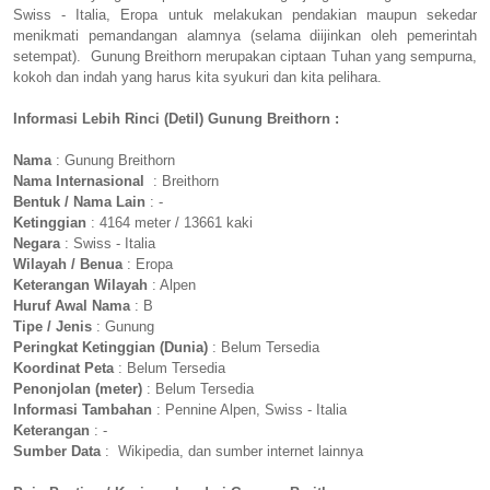
Swiss - Italia, Eropa untuk melakukan pendakian maupun sekedar
menikmati pemandangan alamnya (selama diijinkan oleh pemerintah
setempat). Gunung Breithorn merupakan ciptaan Tuhan yang sempurna,
kokoh dan indah yang harus kita syukuri dan kita pelihara.
Informasi Lebih Rinci (Detil) Gunung Breithorn :
Nama
: Gunung Breithorn
Nama Internasional
: Breithorn
Bentuk / Nama Lain
: -
Ketinggian
: 4164 meter / 13661 kaki
Negara
: Swiss - Italia
Wilayah / Benua
: Eropa
Keterangan Wilayah
: Alpen
Huruf Awal Nama
: B
Tipe / Jenis
: Gunung
Peringkat Ketinggian (Dunia)
: Belum Tersedia
Koordinat Peta
: Belum Tersedia
Penonjolan (meter)
: Belum Tersedia
Informasi Tambahan
: Pennine Alpen, Swiss - Italia
Keterangan
: -
Sumber Data
: Wikipedia, dan sumber internet lainnya