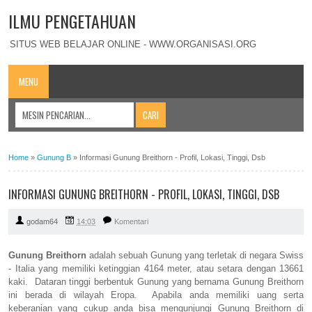
ILMU PENGETAHUAN
SITUS WEB BELAJAR ONLINE - WWW.ORGANISASI.ORG
MENU
Home
»
Gunung B
»
Informasi Gunung Breithorn - Profil, Lokasi, Tinggi, Dsb
INFORMASI GUNUNG BREITHORN - PROFIL, LOKASI, TINGGI, DSB
godam64
14:03
Komentari
Gunung Breithorn
adalah sebuah Gunung yang terletak di negara Swiss
- Italia yang memiliki ketinggian 4164 meter, atau setara dengan 13661
kaki. Dataran tinggi berbentuk Gunung yang bernama Gunung Breithorn
ini berada di wilayah Eropa. Apabila anda memiliki uang serta
keberanian yang cukup anda bisa mengunjungi Gunung Breithorn di