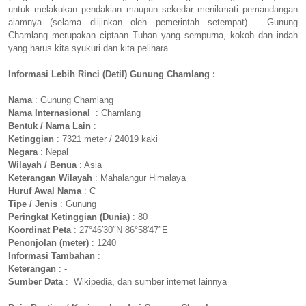
untuk melakukan pendakian maupun sekedar menikmati pemandangan
alamnya (selama diijinkan oleh pemerintah setempat). Gunung
Chamlang merupakan ciptaan Tuhan yang sempurna, kokoh dan indah
yang harus kita syukuri dan kita pelihara.
Informasi Lebih Rinci (Detil) Gunung Chamlang :
Nama
: Gunung Chamlang
Nama Internasional
: Chamlang
Bentuk / Nama Lain
:
Ketinggian
: 7321 meter / 24019 kaki
Negara
: Nepal
Wilayah / Benua
: Asia
Keterangan Wilayah
: Mahalangur Himalaya
Huruf Awal Nama
: C
Tipe / Jenis
: Gunung
Peringkat Ketinggian (Dunia)
: 80
Koordinat Peta
: 27°46′30″N 86°58′47″E
Penonjolan (meter)
: 1240
Informasi Tambahan
:
Keterangan
: -
Sumber Data
: Wikipedia, dan sumber internet lainnya