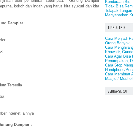
ijinkan oleh pemerintah setempat). Gunung Dampier
Kendaraan Bis, 
Tidak Bisa Rem
urna, kokoh dan indah yang harus kita syukuri dan kita
Telapak Tangan
Menyebarkan K
nung Dampier :
TIPS & TRIK
Cara Menjadi P
ier
Orang Banyak
Cara Menghilan
ki
Khawatir, Gund
Cara Agar Bisa 
Penampakan, D
Cara Stop Meng
Handphone/Pons
Cara Membuat A
Masjid / Mushol
lum Tersedia
SERBA-SERBI
dia
er internet lainnya
 Gunung Dampier :