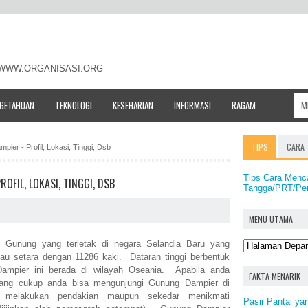
- WWW.ORGANISASI.ORG
NGETAHUAN
TEKNOLOGI
KESEHARIAN
INFORMASI
RAGAM
TIPS
CARA
ier - Profil, Lokasi, Tinggi, Dsb
Tips Cara Menc
OFIL, LOKASI, TINGGI, DSB
Tangga/PRT/Pe
MENU UTAMA
Gunung yang terletak di negara Selandia Baru yang
tau setara dengan 11286 kaki. Dataran tinggi berbentuk
mpier ini berada di wilayah Oseania. Apabila anda
FAKTA MENARIK
 yang cukup anda bisa mengunjungi Gunung Dampier di
k melakukan pendakian maupun sekedar menikmati
Pasir Pantai ya