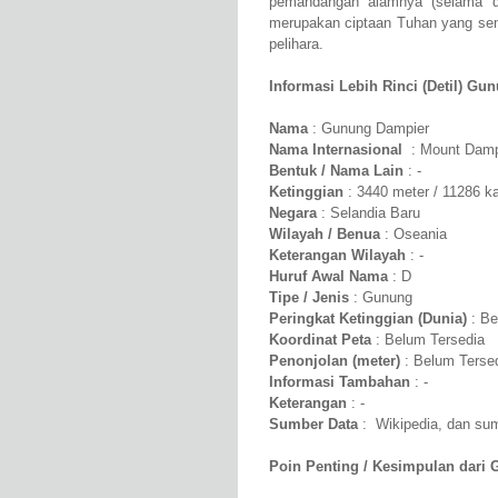
pemandangan alamnya (selama di
merupakan ciptaan Tuhan yang semp
pelihara.
Informasi Lebih Rinci (Detil) Gu
Nama
: Gunung Dampier
Nama Internasional
: Mount Damp
Bentuk / Nama Lain
: -
Ketinggian
: 3440 meter / 11286 ka
Negara
: Selandia Baru
Wilayah / Benua
: Oseania
Keterangan Wilayah
: -
Huruf Awal Nama
: D
Tipe / Jenis
: Gunung
Peringkat Ketinggian (Dunia)
: Be
Koordinat Peta
: Belum Tersedia
Penonjolan (meter)
: Belum Terse
Informasi Tambahan
: -
Keterangan
: -
Sumber Data
: Wikipedia, dan sumb
Poin Penting / Kesimpulan dari