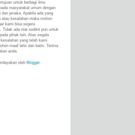
rtujuan untuk berbagi ilmu
epada masyarakat umum dengan
i dan jenaka. Apabila ada yang
n atau kesalahan maka mohon
gar kami bisa segera
 Tidak ada niat sedikit pun untuk
pada pihak lain. Atas segala
 kesalahan yang telah kami
ohon maaf lahir dan batin. Terima
atian anda.
erdayakan oleh
Blogger
.