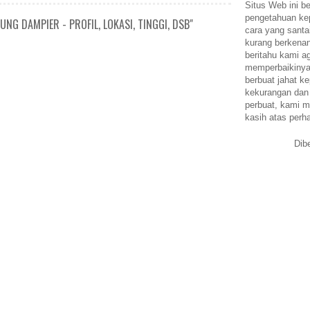
Situs Web ini be
pengetahuan k
NG DAMPIER - PROFIL, LOKASI, TINGGI, DSB"
cara yang santa
kurang berkena
beritahu kami a
memperbaikinya.
berbuat jahat ke
kekurangan dan
perbuat, kami m
kasih atas perh
Dib