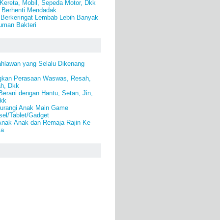
Kereta, Mobil, Sepeda Motor, Dkk
 Berhenti Mendadak
 Berkeringat Lembab Lebih Banyak
uman Bakteri
ahlawan yang Selalu Dikenang
gkan Perasaan Waswas, Resah,
ah, Dkk
Berani dengan Hantu, Setan, Jin,
kk
urangi Anak Main Game
el/Tablet/Gadget
nak-Anak dan Remaja Rajin Ke
la