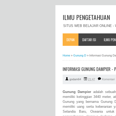
ILMU PENGETAHUAN
SITUS WEB BELAJAR ONLINE 
DEPAN
DAFTAR ISI
ILMU PE
Home
»
Gunung D
»
Informasi Gunung Damp
INFORMASI GUNUNG DAMPIER - PR
godam64
21:47
Komentari
Gunung Dampier
adalah sebuah 
memiliki ketinggian 3440 meter, a
Gunung yang bernama Gunung Da
memiliki uang serta keberanian
Selandia Baru, Oseania untu