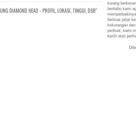
kurang berkena
beritahu kami a
NG DIAMOND HEAD - PROFIL, LOKASI, TINGGI, DSB"
memperbaikinya.
berbuat jahat ke
kekurangan dan
perbuat, kami m
kasih atas perh
Dib