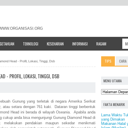
- WWW.ORGANISASI.ORG
NGETAHUAN
TEKNOLOGI
KESEHARIAN
INFORMASI
RAGAM
TIPS
CARA
mond Head - Profil, Lokasi, Tinggi, Dsb
 - PROFIL, LOKASI, TINGGI, DSB
MENU UTAMA
ebuah Gunung yang terletak di negara Amerika Serikat
FAKTA MENARIK
r, atau setara dengan 761 kaki. Dataran tinggi berbentuk
ond Head ini berada di wilayah Oseania. Apabila anda
Lama Waktu Tu
ang cukup anda bisa mengunjungi Gunung Diamond Head di
yang Dimakan
uk melakukan pendakian maupun sekedar menikmati
Makanan Halal 
Islam (Muslim)