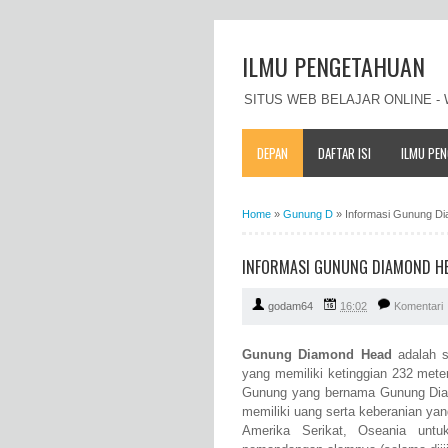
ILMU PENGETAHUAN
SITUS WEB BELAJAR ONLINE 
DEPAN
DAFTAR ISI
ILMU PE
Home
»
Gunung D
»
Informasi Gunung Dia
INFORMASI GUNUNG DIAMOND HEAD
godam64
16:02
Komentari
Gunung Diamond Head
adalah s
yang memiliki ketinggian 232 mete
Gunung yang bernama Gunung Diam
memiliki uang serta keberanian y
Amerika Serikat, Oseania unt