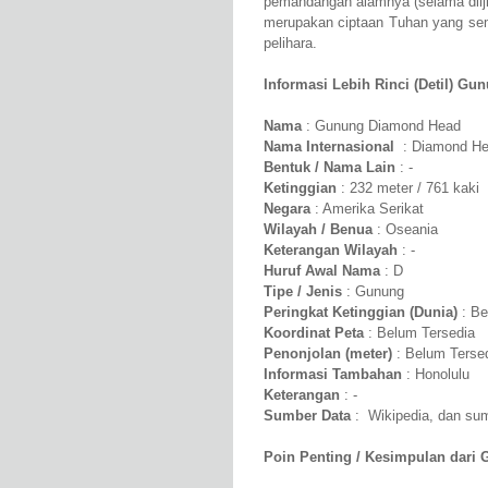
pemandangan alamnya (selama diij
merupakan ciptaan Tuhan yang semp
pelihara.
Informasi Lebih Rinci (Detil) G
Nama
: Gunung Diamond Head
Nama Internasional
: Diamond H
Bentuk / Nama Lain
: -
Ketinggian
: 232 meter / 761 kaki
Negara
: Amerika Serikat
Wilayah / Benua
: Oseania
Keterangan Wilayah
: -
Huruf Awal Nama
: D
Tipe / Jenis
: Gunung
Peringkat Ketinggian (Dunia)
: Be
Koordinat Peta
: Belum Tersedia
Penonjolan (meter)
: Belum Terse
Informasi Tambahan
: Honolulu
Keterangan
: -
Sumber Data
: Wikipedia, dan sumb
Poin Penting / Kesimpulan dari