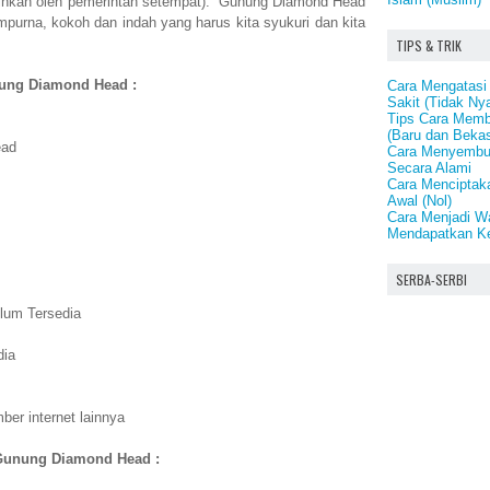
inkan oleh pemerintah setempat). Gunung Diamond Head
urna, kokoh dan indah yang harus kita syukuri dan kita
TIPS & TRIK
unung Diamond Head :
Cara Mengatasi
Sakit (Tidak N
Tips Cara Memb
(Baru dan Beka
ead
Cara Menyembuh
Secara Alami
Cara Menciptak
Awal (Nol)
Cara Menjadi Wa
Mendapatkan Ke
SERBA-SERBI
lum Tersedia
dia
er internet lainnya
 Gunung Diamond Head :