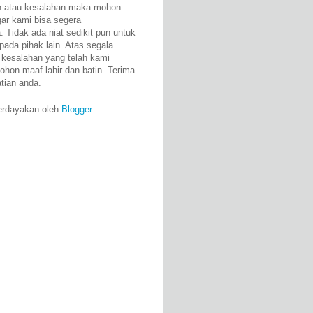
n atau kesalahan maka mohon
gar kami bisa segera
 Tidak ada niat sedikit pun untuk
pada pihak lain. Atas segala
 kesalahan yang telah kami
ohon maaf lahir dan batin. Terima
atian anda.
erdayakan oleh
Blogger
.