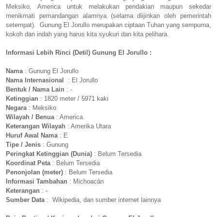
Meksiko, America untuk melakukan pendakian maupun sekedar
menikmati pemandangan alamnya (selama diijinkan oleh pemerintah
setempat). Gunung El Jorullo merupakan ciptaan Tuhan yang sempurna,
kokoh dan indah yang harus kita syukuri dan kita pelihara.
Informasi Lebih Rinci (Detil) Gunung El Jorullo :
Nama
: Gunung El Jorullo
Nama Internasional
: El Jorullo
Bentuk / Nama Lain
: -
Ketinggian
: 1820 meter / 5971 kaki
Negara
: Meksiko
Wilayah / Benua
: America
Keterangan Wilayah
: Amerika Utara
Huruf Awal Nama
: E
Tipe / Jenis
: Gunung
Peringkat Ketinggian (Dunia)
: Belum Tersedia
Koordinat Peta
: Belum Tersedia
Penonjolan (meter)
: Belum Tersedia
Informasi Tambahan
: Michoacán
Keterangan
: -
Sumber Data
: Wikipedia, dan sumber internet lainnya