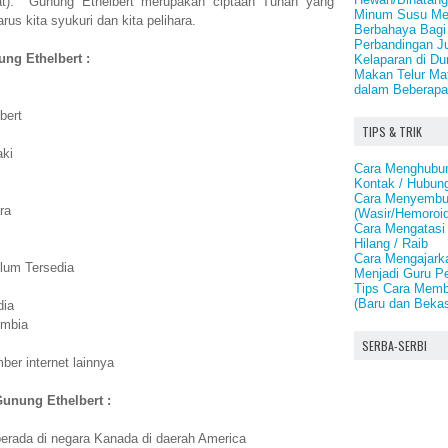
pat). Gunung Ethelbert merupakan ciptaan Tuhan yang
Minum Susu Men
us kita syukuri dan kita pelihara.
Berbahaya Bagi
Perbandingan J
ung Ethelbert :
Kelaparan di Du
Makan Telur Mat
dalam Beberapa
bert
TIPS & TRIK
aki
Cara Menghubu
Kontak / Hubun
Cara Menyembu
ra
(Wasir/Hemoroid
Cara Mengatasi
Hilang / Raib
Cara Mengajark
lum Tersedia
Menjadi Guru P
Tips Cara Memb
(Baru dan Beka
dia
umbia
SERBA-SERBI
er internet lainnya
Gunung Ethelbert :
erada di negara Kanada di daerah America