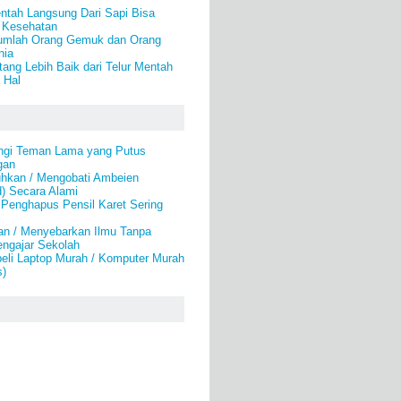
tah Langsung Dari Sapi Bisa
 Kesehatan
umlah Orang Gemuk dan Orang
nia
ang Lebih Baik dari Telur Mentah
 Hal
ngi Teman Lama yang Putus
gan
hkan / Mengobati Ambeien
) Secara Alami
 Penghapus Pensil Karet Sering
an / Menyebarkan Ilmu Tanpa
engajar Sekolah
eli Laptop Murah / Komputer Murah
s)