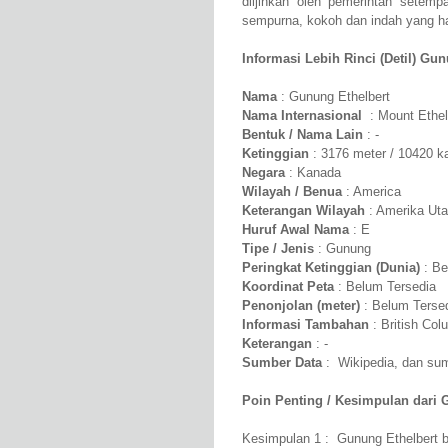
diijinkan oleh pemerintah setem
sempurna, kokoh dan indah yang har
Informasi Lebih Rinci (Detil) Gun
Nama
: Gunung Ethelbert
Nama Internasional
: Mount Ethel
Bentuk / Nama Lain
: -
Ketinggian
: 3176 meter / 10420 k
Negara
: Kanada
Wilayah / Benua
: America
Keterangan Wilayah
: Amerika Uta
Huruf Awal Nama
: E
Tipe / Jenis
: Gunung
Peringkat Ketinggian (Dunia)
: Be
Koordinat Peta
: Belum Tersedia
Penonjolan (meter)
: Belum Terse
Informasi Tambahan
: British Col
Keterangan
: -
Sumber Data
: Wikipedia, dan sumb
Poin Penting / Kesimpulan dari 
Kesimpulan 1 : Gunung Ethelbert b