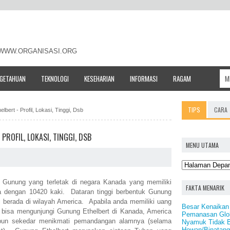
- WWW.ORGANISASI.ORG
NGETAHUAN
TEKNOLOGI
KESEHARIAN
INFORMASI
RAGAM
TIPS
CARA
lbert - Profil, Lokasi, Tinggi, Dsb
ROFIL, LOKASI, TINGGI, DSB
MENU UTAMA
Gunung yang terletak di negara Kanada yang memiliki
FAKTA MENARIK
ra dengan 10420 kaki. Dataran tinggi berbentuk Gunung
 berada di wilayah America. Apabila anda memiliki uang
Besar Kenaikan
 bisa mengunjungi Gunung Ethelbert di Kanada, America
Pemanasan Glob
pun sekedar menikmati pemandangan alamnya (selama
Nyamuk Tidak B
Hewan/Binatang