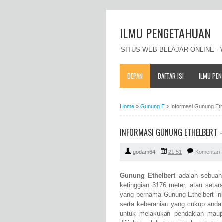
ILMU PENGETAHUAN
SITUS WEB BELAJAR ONLINE 
DEPAN
DAFTAR ISI
ILMU PE
Home
»
Gunung E
»
Informasi Gunung Ethe
INFORMASI GUNUNG ETHELBERT - P
godam64
21:51
Komentari
Gunung Ethelbert
adalah sebuah 
ketinggian 3176 meter, atau seta
yang bernama Gunung Ethelbert ini
serta keberanian yang cukup anda
untuk melakukan pendakian mau