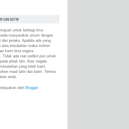
IR DAN BATIN
rtujuan untuk berbagi ilmu
epada masyarakat umum dengan
i dan jenaka. Apabila ada yang
n atau kesalahan maka mohon
gar kami bisa segera
 Tidak ada niat sedikit pun untuk
pada pihak lain. Atas segala
 kesalahan yang telah kami
ohon maaf lahir dan batin. Terima
atian anda.
erdayakan oleh
Blogger
.