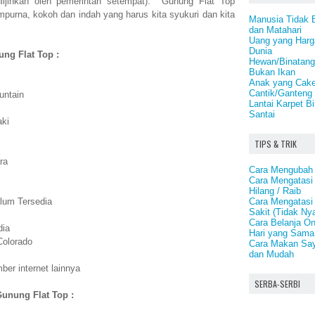
ijinkan oleh pemerintah setempat). Gunung Flat Top
urna, kokoh dan indah yang harus kita syukuri dan kita
Manusia Tidak 
dan Matahari
Uang yang Harg
Dunia
ung Flat Top :
Hewan/Binatang 
Bukan Ikan
Anak yang Cake
Cantik/Ganteng
untain
Lantai Karpet B
Santai
aki
TIPS & TRIK
ra
Cara Mengubah 
Cara Mengatasi
Hilang / Raib
Cara Mengatasi
lum Tersedia
Sakit (Tidak N
Cara Belanja On
dia
Hari yang Sama
Colorado
Cara Makan Say
dan Mudah
er internet lainnya
SERBA-SERBI
Gunung Flat Top :