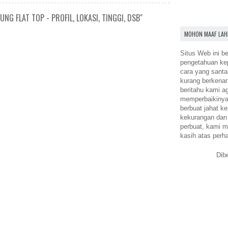
G FLAT TOP - PROFIL, LOKASI, TINGGI, DSB"
MOHON MAAF LAH
Situs Web ini be
pengetahuan k
cara yang santa
kurang berkena
beritahu kami a
memperbaikinya.
berbuat jahat ke
kekurangan dan
perbuat, kami m
kasih atas perh
Dib