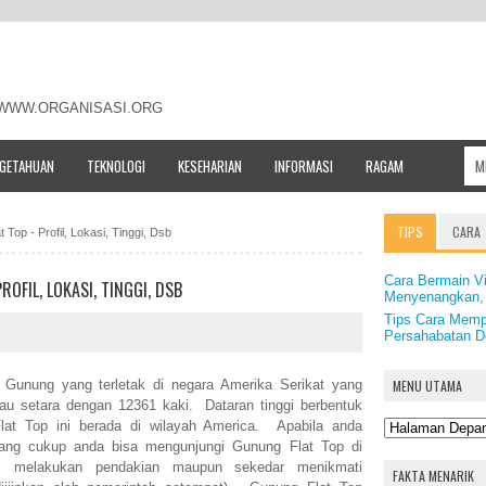
- WWW.ORGANISASI.ORG
NGETAHUAN
TEKNOLOGI
KESEHARIAN
INFORMASI
RAGAM
TIPS
CARA
 Top - Profil, Lokasi, Tinggi, Dsb
Cara Bermain V
OFIL, LOKASI, TINGGI, DSB
Menyenangkan,
Tips Cara Memp
Persahabatan 
MENU UTAMA
Gunung yang terletak di negara Amerika Serikat yang
tau setara dengan 12361 kaki. Dataran tinggi berbentuk
t Top ini berada di wilayah America. Apabila anda
yang cukup anda bisa mengunjungi Gunung Flat Top di
uk melakukan pendakian maupun sekedar menikmati
FAKTA MENARIK