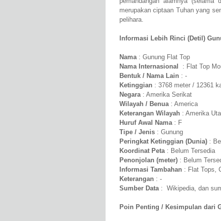
pemandangan alamnya (selama di
merupakan ciptaan Tuhan yang semp
pelihara.
Informasi Lebih Rinci (Detil) Gun
Nama
: Gunung Flat Top
Nama Internasional
: Flat Top Mo
Bentuk / Nama Lain
: -
Ketinggian
: 3768 meter / 12361 k
Negara
: Amerika Serikat
Wilayah / Benua
: America
Keterangan Wilayah
: Amerika Uta
Huruf Awal Nama
: F
Tipe / Jenis
: Gunung
Peringkat Ketinggian (Dunia)
: Be
Koordinat Peta
: Belum Tersedia
Penonjolan (meter)
: Belum Terse
Informasi Tambahan
: Flat Tops, 
Keterangan
: -
Sumber Data
: Wikipedia, dan sumb
Poin Penting / Kesimpulan dari 