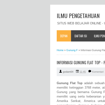
ILMU PENGETAHUAN
SITUS WEB BELAJAR ONLINE 
DEPAN
DAFTAR ISI
ILMU PE
Home
»
Gunung F
»
Informasi Gunung Flat
INFORMASI GUNUNG FLAT TOP - PR
godam64
11:45
Komentari
Gunung Flat Top
adalah sebuah 
memiliki ketinggian 3768 meter, a
Gunung yang bernama Gunung Fla
memiliki uang serta keberanian 
Amerika Serikat, America unt