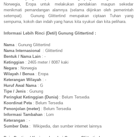
Norwegia, Eropa untuk melakukan pendakian maupun sekedar
menikmati pemandangan alamnya (selama diijinkan oleh pemerintah
setempat). Gunung Glittertind merupakan ciptaan Tuhan yang
sempurna, kokoh dan indah yang harus kita syukuri dan kita pelihara.
Informasi Lebih Rinci (Detil) Gunung Glittertind :
Nama
: Gunung Glittertind
Nama Internasional
: Glittertind
Bentuk / Nama Lain
: -
Ketinggian
: 2465 meter / 8087 kaki
Negara
: Norwegia
Wilayah / Benua
: Eropa
Keterangan Wilayah
: -
Huruf Awal Nama
: G
Tipe / Jenis
: Gunung
Peringkat Ketinggian (Dunia)
: Belum Tersedia
Koordinat Peta
: Belum Tersedia
Penonjolan (meter)
: Belum Tersedia
Informasi Tambahan
: Lom
Keterangan
: -
Sumber Data
: Wikipedia, dan sumber internet lainnya