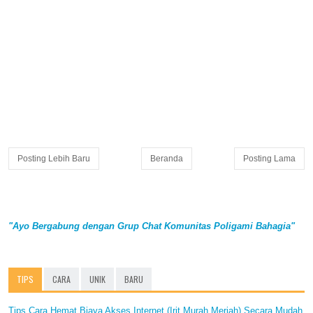
Posting Lebih Baru
Beranda
Posting Lama
"Ayo Bergabung dengan Grup Chat Komunitas Poligami Bahagia"
TIPS
CARA
UNIK
BARU
Tips Cara Hemat Biaya Akses Internet (Irit Murah Meriah) Secara Mudah