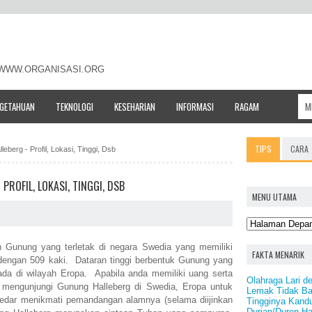
- WWW.ORGANISASI.ORG
NGETAHUAN
TEKNOLOGI
KESEHARIAN
INFORMASI
RAGAM
TIPS
CARA
eberg - Profil, Lokasi, Tinggi, Dsb
PROFIL, LOKASI, TINGGI, DSB
MENU UTAMA
 Gunung yang terletak di negara Swedia yang memiliki
FAKTA MENARIK
 dengan 509 kaki. Dataran tinggi berbentuk Gunung yang
ada di wilayah Eropa. Apabila anda memiliki uang serta
Olahraga Lari 
 mengunjungi Gunung Halleberg di Swedia, Eropa untuk
Lemak Tidak B
dar menikmati pemandangan alamnya (selama diijinkan
Tingginya Kand
Durian/Duren H