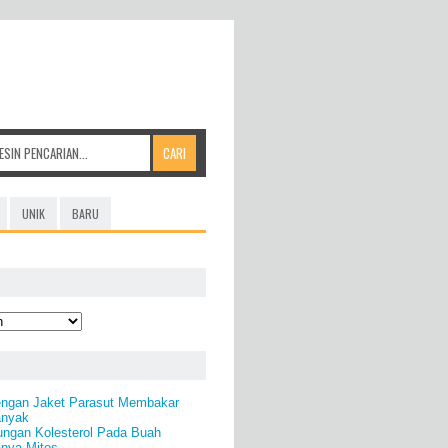
UNIK
BARU
dengan Jaket Parasut Membakar
anyak
ungan Kolesterol Pada Buah
anya Mitos