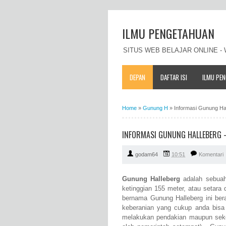
ILMU PENGETAHUAN
SITUS WEB BELAJAR ONLINE 
DEPAN
DAFTAR ISI
ILMU PE
Home
»
Gunung H
»
Informasi Gunung Hall
INFORMASI GUNUNG HALLEBERG - 
godam64
10:51
Komentari
Gunung Halleberg
adalah sebuah
ketinggian 155 meter, atau setara
bernama Gunung Halleberg ini ber
keberanian yang cukup anda bisa
melakukan pendakian maupun seke