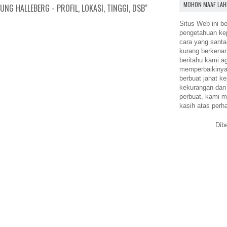
MOHON MAAF LAH
NG HALLEBERG - PROFIL, LOKASI, TINGGI, DSB"
Situs Web ini be
pengetahuan k
cara yang santa
kurang berkena
beritahu kami a
memperbaikinya.
berbuat jahat ke
kekurangan dan
perbuat, kami m
kasih atas perh
Dib