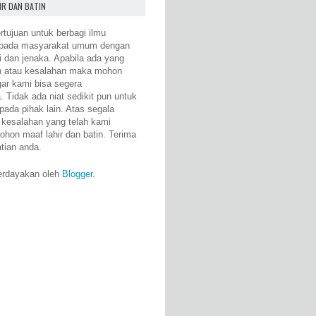
IR DAN BATIN
rtujuan untuk berbagi ilmu
epada masyarakat umum dengan
i dan jenaka. Apabila ada yang
n atau kesalahan maka mohon
gar kami bisa segera
 Tidak ada niat sedikit pun untuk
pada pihak lain. Atas segala
 kesalahan yang telah kami
ohon maaf lahir dan batin. Terima
atian anda.
erdayakan oleh
Blogger
.