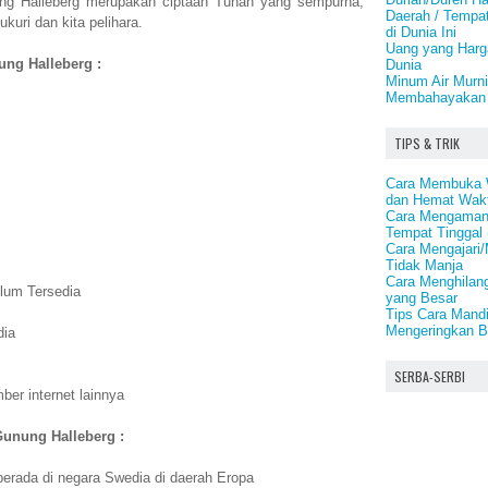
ng Halleberg merupakan ciptaan Tuhan yang sempurna,
Daerah / Tempat
kuri dan kita pelihara.
di Dunia Ini
Uang yang Harg
ung Halleberg :
Dunia
Minum Air Murni
Membahayakan 
TIPS & TRIK
Cara Membuka W
dan Hemat Wakt
Cara Mengamank
Tempat Tinggal
Cara Mengajari/
Tidak Manja
Cara Menghilan
lum Tersedia
yang Besar
Tips Cara Mand
Mengeringkan 
dia
SERBA-SERBI
er internet lainnya
Gunung Halleberg :
erada di negara Swedia di daerah Eropa