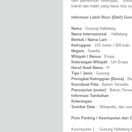
oleh pemerintah setempat). Gunu
kokoh dan indah yang harus kita syu
Informasi Lebih Rinci (Detil) Gun
Nama
: Gunung Halleberg
Nama Internasional
: Halleberg
Bentuk / Nama Lain
: -
Ketinggian
: 155 meter / 509 kaki
Negara
: Swedia
Wilayah / Benua
: Eropa
Keterangan Wilayah
: Uni Eropa
Huruf Awal Nama
: H
Tipe / Jenis
: Gunung
Peringkat Ketinggian (Dunia)
: Be
Koordinat Peta
: Belum Tersedia
Penonjolan (meter)
: Belum Terse
Informasi Tambahan
: -
Keterangan
: -
Sumber Data
: Wikipedia, dan sumb
Poin Penting / Kesimpulan dari 
Kesimpulan 1 : Gunung Halleberg b