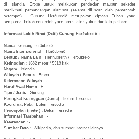
di Islandia, Eropa untuk melakukan pendakian maupun sekedar
menikmati pemandangan alamnya (selama diijinkan oleh pemerintah
setempat). Gunung Herðubreið merupakan ciptaan Tuhan yang
sempurna, kokoh dan indah yang harus kita syukuri dan kita pelihara.
Informasi Lebih Rinci (Detil) Gunung Herðubreið :
Nama
: Gunung Herðubreið
Nama Internasional
: Herðubreið
Bentuk / Nama Lain
: Herthubreith / Heroubreio
Ketinggian
: 1682 meter / 5518 kaki
Negara
: Islandia
Wilayah / Benua
: Eropa
Keterangan Wilayah
: -
Huruf Awal Nama
: H
Tipe / Jenis
: Gunung
Peringkat Ketinggian (Dunia)
: Belum Tersedia
Koordinat Peta
: Belum Tersedia
Penonjolan (meter)
: Belum Tersedia
Informasi Tambahan
: -
Keterangan
: -
Sumber Data
: Wikipedia, dan sumber internet lainnya