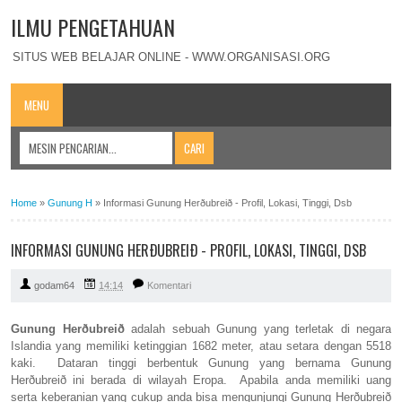
ILMU PENGETAHUAN
SITUS WEB BELAJAR ONLINE - WWW.ORGANISASI.ORG
MENU
Home
»
Gunung H
»
Informasi Gunung Herðubreið - Profil, Lokasi, Tinggi, Dsb
INFORMASI GUNUNG HERÐUBREIÐ - PROFIL, LOKASI, TINGGI, DSB
godam64
14:14
Komentari
Gunung Herðubreið
adalah sebuah Gunung yang terletak di negara
Islandia yang memiliki ketinggian 1682 meter, atau setara dengan 5518
kaki. Dataran tinggi berbentuk Gunung yang bernama Gunung
Herðubreið ini berada di wilayah Eropa. Apabila anda memiliki uang
serta keberanian yang cukup anda bisa mengunjungi Gunung Herðubreið