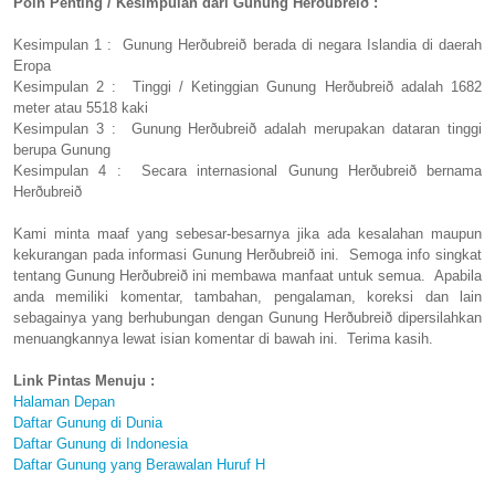
Poin Penting / Kesimpulan dari Gunung Herðubreið :
Kesimpulan 1 : Gunung Herðubreið berada di negara Islandia di daerah
Eropa
Kesimpulan 2 : Tinggi / Ketinggian Gunung Herðubreið adalah 1682
meter atau 5518 kaki
Kesimpulan 3 : Gunung Herðubreið adalah merupakan dataran tinggi
berupa Gunung
Kesimpulan 4 : Secara internasional Gunung Herðubreið bernama
Herðubreið
Kami minta maaf yang sebesar-besarnya jika ada kesalahan maupun
kekurangan pada informasi Gunung Herðubreið ini. Semoga info singkat
tentang Gunung Herðubreið ini membawa manfaat untuk semua. Apabila
anda memiliki komentar, tambahan, pengalaman, koreksi dan lain
sebagainya yang berhubungan dengan Gunung Herðubreið dipersilahkan
menuangkannya lewat isian komentar di bawah ini. Terima kasih.
Link Pintas Menuju :
Halaman Depan
Daftar Gunung di Dunia
Daftar Gunung di Indonesia
Daftar Gunung yang Berawalan Huruf H