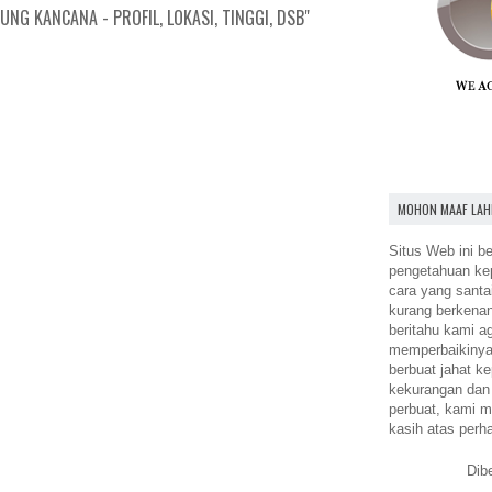
NG KANCANA - PROFIL, LOKASI, TINGGI, DSB"
MOHON MAAF LAH
Situs Web ini be
pengetahuan k
cara yang santa
kurang berkena
beritahu kami a
memperbaikinya.
berbuat jahat ke
kekurangan dan
perbuat, kami m
kasih atas perh
Dib