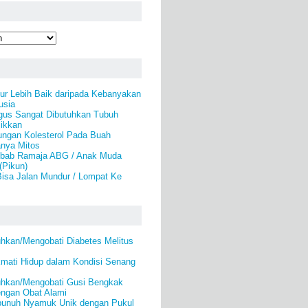
ur Lebih Baik daripada Kebanyakan
usia
ngus Sangat Dibutuhkan Tubuh
jikkan
ungan Kolesterol Pada Buah
anya Mitos
bab Ramaja ABG / Anak Muda
(Pikun)
Bisa Jalan Mundur / Lompat Ke
kan/Mengobati Diabetes Melitus
kmati Hidup dalam Kondisi Senang
hkan/Mengobati Gusi Bengkak
engan Obat Alami
bunuh Nyamuk Unik dengan Pukul