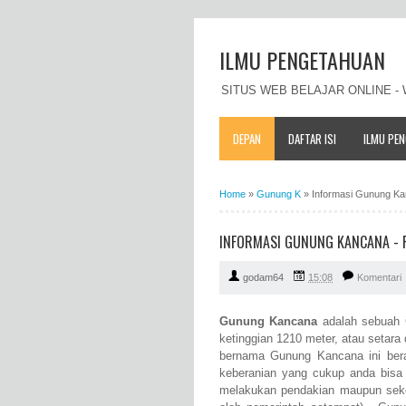
ILMU PENGETAHUAN
SITUS WEB BELAJAR ONLINE 
DEPAN
DAFTAR ISI
ILMU PE
Home
»
Gunung K
»
Informasi Gunung Kanc
INFORMASI GUNUNG KANCANA - PR
godam64
15:08
Komentari
Gunung Kancana
adalah sebuah G
ketinggian 1210 meter, atau setar
bernama Gunung Kancana ini bera
keberanian yang cukup anda bisa
melakukan pendakian maupun seke