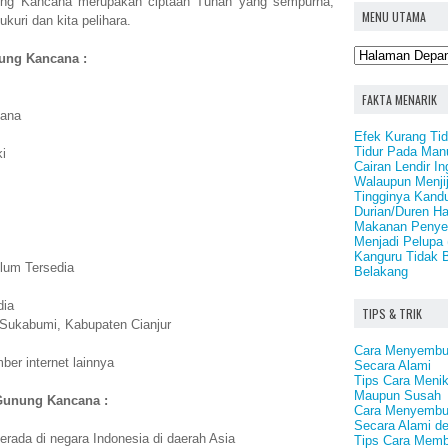
ung Kancana merupakan ciptaan Tuhan yang sempurna,
MENU UTAMA
kuri dan kita pelihara.
nung Kancana :
FAKTA MENARIK
ana
Efek Kurang Tid
Tidur Pada Man
i
Cairan Lendir I
Walaupun Menji
Tingginya Kand
Durian/Duren H
Makanan Penye
Menjadi Pelupa 
Kanguru Tidak 
lum Tersedia
Belakang
dia
TIPS & TRIK
Sukabumi, Kabupaten Cianjur
Cara Menyembuh
er internet lainnya
Secara Alami
Tips Cara Meni
Maupun Susah
 Gunung Kancana :
Cara Menyembu
Secara Alami d
ada di negara Indonesia di daerah Asia
Tips Cara Mem