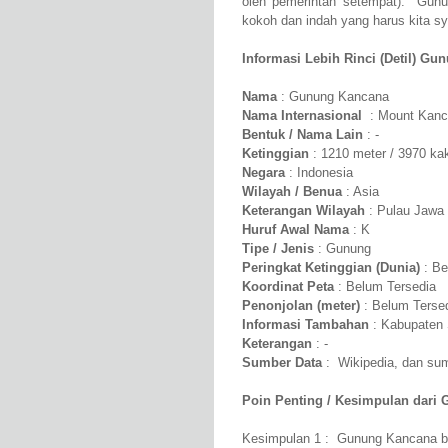
oleh pemerintah setempat). Gun
kokoh dan indah yang harus kita syu
Informasi Lebih Rinci (Detil) Gu
Nama
: Gunung Kancana
Nama Internasional
: Mount Kanc
Bentuk / Nama Lain
: -
Ketinggian
: 1210 meter / 3970 kak
Negara
: Indonesia
Wilayah / Benua
: Asia
Keterangan Wilayah
: Pulau Jawa
Huruf Awal Nama
: K
Tipe / Jenis
: Gunung
Peringkat Ketinggian (Dunia)
: Be
Koordinat Peta
: Belum Tersedia
Penonjolan (meter)
: Belum Terse
Informasi Tambahan
: Kabupaten 
Keterangan
: -
Sumber Data
: Wikipedia, dan sumb
Poin Penting / Kesimpulan dari
Kesimpulan 1 : Gunung Kancana ber