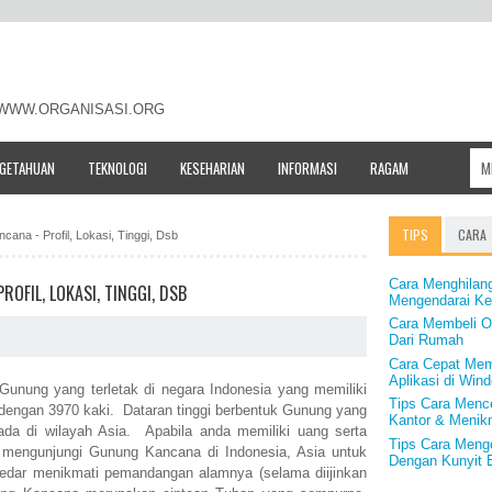
- WWW.ORGANISASI.ORG
NGETAHUAN
TEKNOLOGI
KESEHARIAN
INFORMASI
RAGAM
TIPS
CARA
ana - Profil, Lokasi, Tinggi, Dsb
Cara Menghilan
OFIL, LOKASI, TINGGI, DSB
Mengendarai Ke
Cara Membeli O
Dari Rumah
Cara Cepat Me
Aplikasi di Wi
unung yang terletak di negara Indonesia yang memiliki
Tips Cara Mence
a dengan 3970 kaki. Dataran tinggi berbentuk Gunung yang
Kantor & Menik
da di wilayah Asia. Apabila anda memiliki uang serta
Tips Cara Mengo
 mengunjungi Gunung Kancana di Indonesia, Asia untuk
Dengan Kunyit 
dar menikmati pemandangan alamnya (selama diijinkan