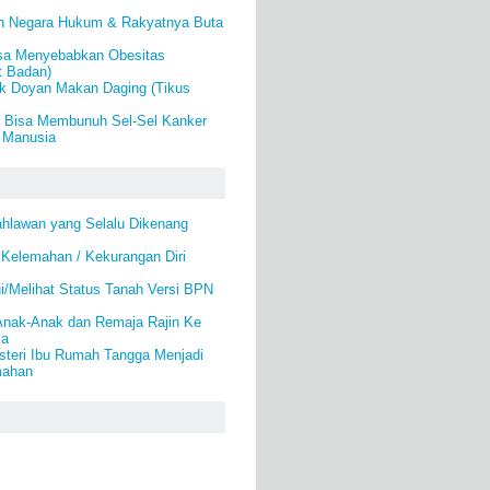
ah Negara Hukum & Rakyatnya Buta
isa Menyebabkan Obesitas
t Badan)
ak Doyan Makan Daging (Tikus
 Bisa Membunuh Sel-Sel Kanker
 Manusia
ahlawan yang Selalu Dikenang
 Kelemahan / Kekurangan Diri
i/Melihat Status Tanah Versi BPN
nak-Anak dan Remaja Rajin Ke
la
steri Ibu Rumah Tangga Menjadi
mahan