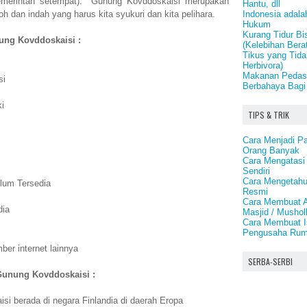
pemerintah setempat). Gunung Kovddoskaisi merupakan
Hantu, dll
Indonesia adal
 dan indah yang harus kita syukuri dan kita pelihara.
Hukum
Kurang Tidur B
nung Kovddoskaisi :
(Kelebihan Bera
Tikus yang Tid
Herbivora)
Makanan Pedas
si
Berbahaya Bagi
i
TIPS & TRIK
Cara Menjadi P
Orang Banyak
Cara Mengatasi
Sendiri
Cara Mengetahu
lum Tersedia
Resmi
Cara Membuat A
dia
Masjid / Mushol
Cara Membuat I
Pengusaha Ru
er internet lainnya
SERBA-SERBI
Gunung Kovddoskaisi :
i berada di negara Finlandia di daerah Eropa