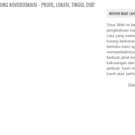
NG KOVDDOSKAISI - PROFIL, LOKASI, TINGGI, DSB"
MOHON MAAF LAH
Situs Web ini be
pengetahuan k
cara yang santa
kurang berkena
beritahu kami a
memperbaikinya.
berbuat jahat ke
kekurangan dan
perbuat, kami m
kasih atas perh
Dib