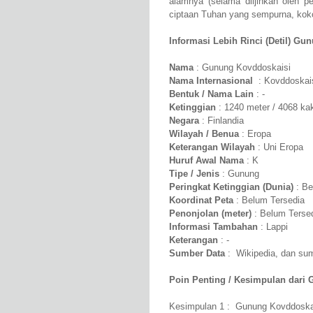
alamnya (selama diijinkan oleh 
ciptaan Tuhan yang sempurna, kokoh
Informasi Lebih Rinci (Detil) Gu
Nama
: Gunung Kovddoskaisi
Nama Internasional
: Kovddoskai
Bentuk / Nama Lain
: -
Ketinggian
: 1240 meter / 4068 kak
Negara
: Finlandia
Wilayah / Benua
: Eropa
Keterangan Wilayah
: Uni Eropa
Huruf Awal Nama
: K
Tipe / Jenis
: Gunung
Peringkat Ketinggian (Dunia)
: Be
Koordinat Peta
: Belum Tersedia
Penonjolan (meter)
: Belum Terse
Informasi Tambahan
: Lappi
Keterangan
: -
Sumber Data
: Wikipedia, dan sumb
Poin Penting / Kesimpulan dari 
Kesimpulan 1 : Gunung Kovddoskais