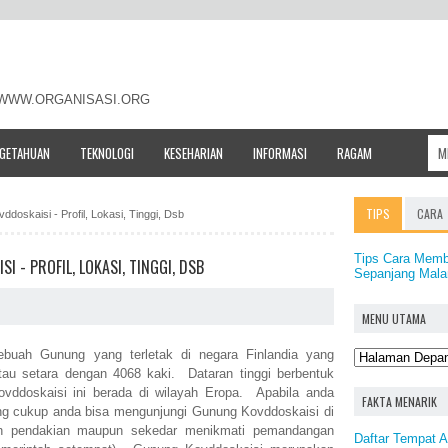
- WWW.ORGANISASI.ORG
NGETAHUAN
TEKNOLOGI
KESEHARIAN
INFORMASI
RAGAM
TIPS
CARA
doskaisi - Profil, Lokasi, Tinggi, Dsb
Tips Cara Memb
 - PROFIL, LOKASI, TINGGI, DSB
Sepanjang Mala
MENU UTAMA
buah Gunung yang terletak di negara Finlandia yang
atau setara dengan 4068 kaki. Dataran tinggi berbentuk
ddoskaisi ini berada di wilayah Eropa. Apabila anda
FAKTA MENARIK
ang cukup anda bisa mengunjungi Gunung Kovddoskaisi di
an pendakian maupun sekedar menikmati pemandangan
Daftar Tempat A