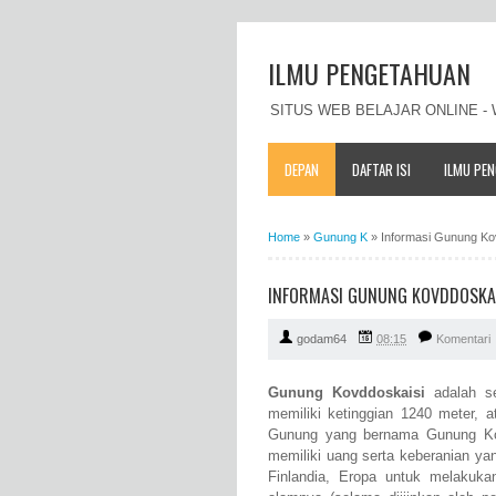
ILMU PENGETAHUAN
SITUS WEB BELAJAR ONLINE 
DEPAN
DAFTAR ISI
ILMU PE
Home
»
Gunung K
»
Informasi Gunung Kovd
INFORMASI GUNUNG KOVDDOSKAISI
godam64
08:15
Komentari
Gunung Kovddoskaisi
adalah se
memiliki ketinggian 1240 meter, 
Gunung yang bernama Gunung Kov
memiliki uang serta keberanian y
Finlandia, Eropa untuk melakuk