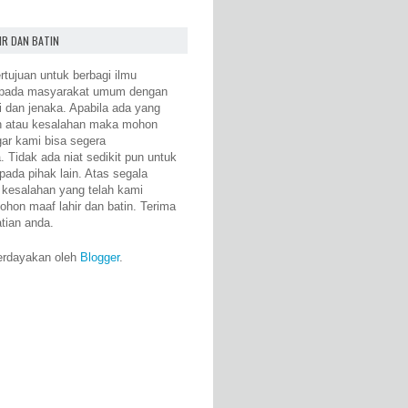
IR DAN BATIN
rtujuan untuk berbagi ilmu
epada masyarakat umum dengan
i dan jenaka. Apabila ada yang
n atau kesalahan maka mohon
gar kami bisa segera
 Tidak ada niat sedikit pun untuk
pada pihak lain. Atas segala
 kesalahan yang telah kami
ohon maaf lahir dan batin. Terima
atian anda.
erdayakan oleh
Blogger
.