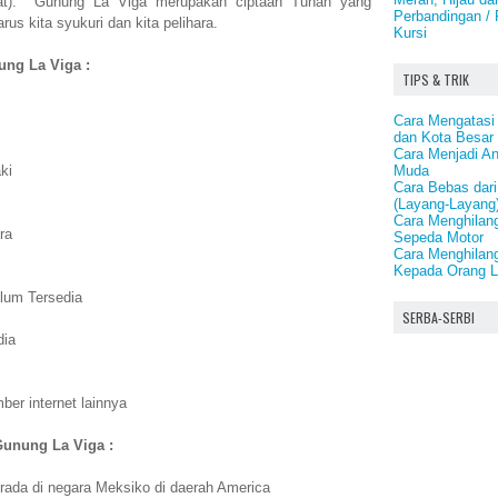
mpat). Gunung La Viga merupakan ciptaan Tuhan yang
Perbandingan /
us kita syukuri dan kita pelihara.
Kursi
ung La Viga :
TIPS & TRIK
Cara Mengatasi
dan Kota Besar 
Cara Menjadi An
Muda
ki
Cara Bebas dari
(Layang-Layang
Cara Menghila
ra
Sepeda Motor
Cara Menghilan
Kepada Orang L
lum Tersedia
SERBA-SERBI
dia
er internet lainnya
Gunung La Viga :
ada di negara Meksiko di daerah America