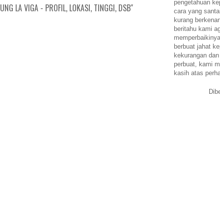
pengetahuan k
G LA VIGA - PROFIL, LOKASI, TINGGI, DSB"
cara yang santa
kurang berkena
beritahu kami a
memperbaikinya.
berbuat jahat ke
kekurangan dan
perbuat, kami m
kasih atas perh
Dib