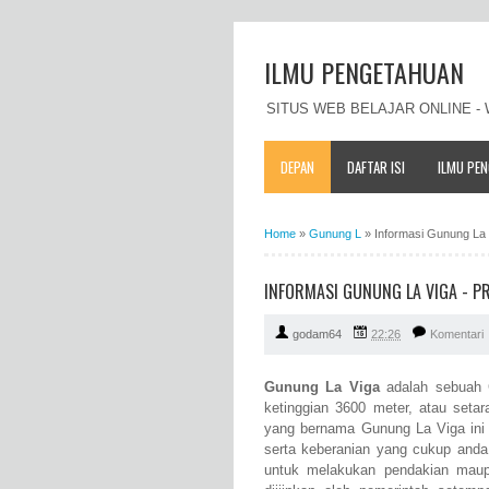
ILMU PENGETAHUAN
SITUS WEB BELAJAR ONLINE 
DEPAN
DAFTAR ISI
ILMU PE
Home
»
Gunung L
»
Informasi Gunung La V
INFORMASI GUNUNG LA VIGA - PRO
godam64
22:26
Komentari
Gunung La Viga
adalah sebuah G
ketinggian 3600 meter, atau seta
yang bernama Gunung La Viga ini 
serta keberanian yang cukup anda
untuk melakukan pendakian mau