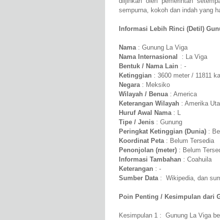
diijinkan oleh pemerintah sete
sempurna, kokoh dan indah yang har
Informasi Lebih Rinci (Detil) Gun
Nama
: Gunung La Viga
Nama Internasional
: La Viga
Bentuk / Nama Lain
: -
Ketinggian
: 3600 meter / 11811 ka
Negara
: Meksiko
Wilayah / Benua
: America
Keterangan Wilayah
: Amerika Uta
Huruf Awal Nama
: L
Tipe / Jenis
: Gunung
Peringkat Ketinggian (Dunia)
: Be
Koordinat Peta
: Belum Tersedia
Penonjolan (meter)
: Belum Terse
Informasi Tambahan
: Coahuila
Keterangan
: -
Sumber Data
: Wikipedia, dan sumb
Poin Penting / Kesimpulan dari 
Kesimpulan 1 : Gunung La Viga ber