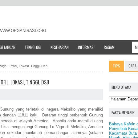
- WWW.ORGANISASI.ORG
NGETAHUAN
TEKNOLOGI
KESEHARIAN
INFORMASI
RAGAM
TIPS
CARA
iga - Profil, Lokasi, Tinggi, Dsb
FIL, LOKASI, TINGGI, DSB
MENU UTAMA
unung yang terletak di negara Meksiko yang memiliki
FAKTA MENARIK
ra dengan 11811 kaki. Dataran tinggi berbentuk Gunung
berada di wilayah America. Apabila anda memiliki uang
Bahaya Kafein 
 bisa mengunjungi Gunung La Viga di Meksiko, America
Penyebab Keca
pun sekedar menikmati pemandangan alamnya (selama
Kacamata Buta 
Merah, Hijau da