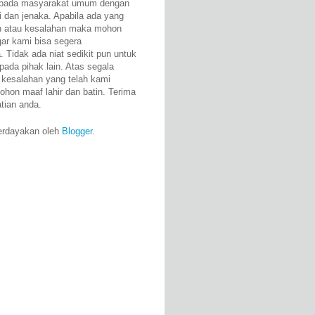
epada masyarakat umum dengan
i dan jenaka. Apabila ada yang
n atau kesalahan maka mohon
gar kami bisa segera
 Tidak ada niat sedikit pun untuk
pada pihak lain. Atas segala
 kesalahan yang telah kami
ohon maaf lahir dan batin. Terima
atian anda.
erdayakan oleh
Blogger
.