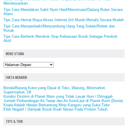
Membosankan
Tips Cara Meredakan Sakit Nyeri Haid/Menstruasi/Datang Bulan Secara
Alami
Tips Cara Hemat Biaya Akses Internet (Irit Murah Meriah) Secara Mudah
Tips Cara Memperbaiki/Menyambung Uang Yang Sobek/Robek dan
Rusak
Tips Cara Berhenti Merokok Stop Kebiasaan Buruk Sebagai Perokok
Aktif
MENU UTAMA
FAKTA MENARIK
Benda/Barang Kotor yang Dijual di Toko, Warung, Minimarket,
Supermarket, Dll
Kondisi Ekstrim di Planet Mars yang Tidak Layak Huni / Ditinggali
Jumlah Perbandingan Air Tawar dan Air Asin/Laut di Planet Bumi (Dunia)
Koala Adalah Hewan Berkantung Mirip Kanguru yang Suka Tidur
Efek Negatif / Dampak Buruk Buah Nanas Pada Protein Tubuh
TIPS & TRIK