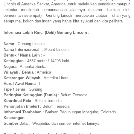
Lincoln di Amerika Serikat, America untuk melakukan pendakian maupun
sekedar menikmati pemandangan alamnya (selama diijinkan oleh
pemerintah setempat). Gunung Lincoln merupakan ciptaan Tuhan yang
sempurna, kokoh dan indah yang harus kita syukuri dan kita pelihara.
Informasi Lebih Rinci (Detil) Gunung Lincoln :
Nama
: Gunung Lincoln
Nama Internasional
: Mount Lincoln
Bentuk / Nama Lain
: -
Ketinggian
: 4357 meter / 14293 kaki
Negara
: Amerika Serikat
Wilayah / Benua
: America
Keterangan Wilayah
: Amerika Utara
Huruf Awal Nama
: L
Tipe / Jenis
: Gunung
Peringkat Ketinggian (Dunia)
: Belum Tersedia
Koordinat Peta
: Belum Tersedia
Penonjolan (meter)
: Belum Tersedia
Informasi Tambahan
: Barisan Pegunungan Mosquito, Colorado
Keterangan
: -
Sumber Data
: Wikipedia, dan sumber internet lainnya