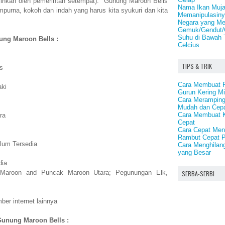
inkan oleh pemerintah setempat). Gunung Maroon Bells
Nama Ikan Muja
urna, kokoh dan indah yang harus kita syukuri dan kita
Memanipulasin
Negara yang Me
Gemuk/Gendut/
Suhu di Bawah 
nung Maroon Bells :
Celcius
TIPS & TRIK
s
Cara Membuat Pe
aki
Gurun Kering Mi
Cara Meramping
Mudah dan Cep
Cara Membuat 
ra
Cepat
Cara Cepat Me
Rambut Cepat P
lum Tersedia
Cara Menghilan
yang Besar
dia
aroon and Puncak Maroon Utara; Pegunungan Elk,
SERBA-SERBI
er internet lainnya
Gunung Maroon Bells :