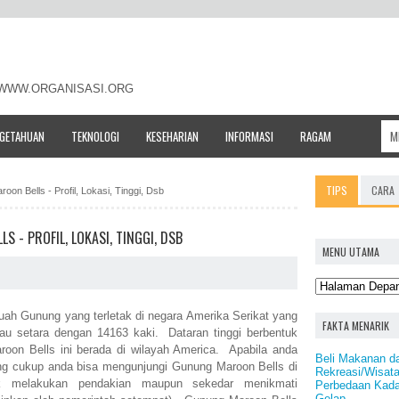
- WWW.ORGANISASI.ORG
NGETAHUAN
TEKNOLOGI
KESEHARIAN
INFORMASI
RAGAM
TIPS
CARA
on Bells - Profil, Lokasi, Tinggi, Dsb
 - PROFIL, LOKASI, TINGGI, DSB
MENU UTAMA
ah Gunung yang terletak di negara Amerika Serikat yang
FAKTA MENARIK
tau setara dengan 14163 kaki. Dataran tinggi berbentuk
on Bells ini berada di wilayah America. Apabila anda
Beli Makanan d
ang cukup anda bisa mengunjungi Gunung Maroon Bells di
Rekreasi/Wisata
uk melakukan pendakian maupun sekedar menikmati
Perbedaan Kadar
Gelap