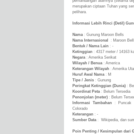
pemandangan alamnya (selama diij
merupakan ciptaan Tuhan yang semp
pelihara.
Informasi Lebih Rinci (Detil) Gu
Nama
: Gunung Maroon Bells
Nama Internasional
: Maroon Bell
Bentuk / Nama Lain
: -
Ketinggian
: 4317 meter / 14163 k
Negara
: Amerika Serikat
Wilayah / Benua
: America
Keterangan Wilayah
: Amerika Uta
Huruf Awal Nama
: M
Tipe / Jenis
: Gunung
Peringkat Ketinggian (Dunia)
: Be
Koordinat Peta
: Belum Tersedia
Penonjolan (meter)
: Belum Terse
Informasi Tambahan
: Puncak M
Colorado
Keterangan
: -
Sumber Data
: Wikipedia, dan sumb
Poin Penting / Kesimpulan dari 