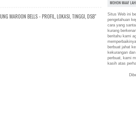
MOHON MAAF LAH
Situs Web ini be
NG MAROON BELLS - PROFIL, LOKASI, TINGGI, DSB"
pengetahuan k
cara yang santa
kurang berkena
beritahu kami a
memperbaikinya.
berbuat jahat ke
kekurangan dan
perbuat, kami m
kasih atas perh
Dib