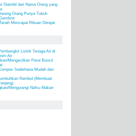
ir Diambil dari Nama Orang yang
ya
larang Orang Punya Tubuh
Gembrot
Tanah Mencapai Ribuan Derajat
mbangkit Listrik Tenaga Air di
nim Air
kan/Mengecilkan Perut Buncit
at
Kompas Sederhana Mudah dan
numbuhkan Rambut (Membuat
anjang)
gkan/Mengurangi Nafsu Makan