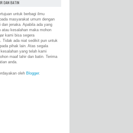
IR DAN BATIN
rtujuan untuk berbagi ilmu
epada masyarakat umum dengan
i dan jenaka. Apabila ada yang
n atau kesalahan maka mohon
gar kami bisa segera
 Tidak ada niat sedikit pun untuk
pada pihak lain. Atas segala
 kesalahan yang telah kami
ohon maaf lahir dan batin. Terima
atian anda.
erdayakan oleh
Blogger
.