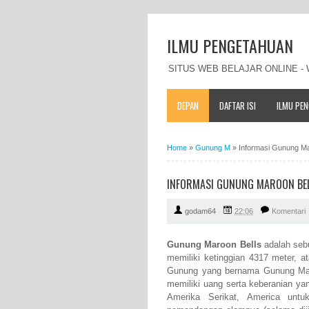
ILMU PENGETAHUAN
SITUS WEB BELAJAR ONLINE 
DEPAN
DAFTAR ISI
ILMU PE
Home
»
Gunung M
»
Informasi Gunung Maro
INFORMASI GUNUNG MAROON BELLS
godam64
22:06
Komentari
Gunung Maroon Bells
adalah sebu
memiliki ketinggian 4317 meter, a
Gunung yang bernama Gunung Maro
memiliki uang serta keberanian y
Amerika Serikat, America unt