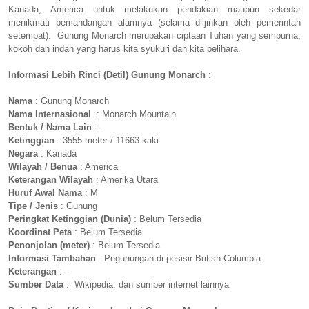
Kanada, America untuk melakukan pendakian maupun sekedar
menikmati pemandangan alamnya (selama diijinkan oleh pemerintah
setempat). Gunung Monarch merupakan ciptaan Tuhan yang sempurna,
kokoh dan indah yang harus kita syukuri dan kita pelihara.
Informasi Lebih Rinci (Detil) Gunung Monarch :
Nama
: Gunung Monarch
Nama Internasional
: Monarch Mountain
Bentuk / Nama Lain
: -
Ketinggian
: 3555 meter / 11663 kaki
Negara
: Kanada
Wilayah / Benua
: America
Keterangan Wilayah
: Amerika Utara
Huruf Awal Nama
: M
Tipe / Jenis
: Gunung
Peringkat Ketinggian (Dunia)
: Belum Tersedia
Koordinat Peta
: Belum Tersedia
Penonjolan (meter)
: Belum Tersedia
Informasi Tambahan
: Pegunungan di pesisir British Columbia
Keterangan
: -
Sumber Data
: Wikipedia, dan sumber internet lainnya