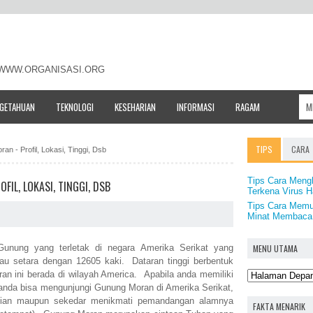
- WWW.ORGANISASI.ORG
NGETAHUAN
TEKNOLOGI
KESEHARIAN
INFORMASI
RAGAM
TIPS
CARA
an - Profil, Lokasi, Tinggi, Dsb
Tips Cara Meng
IL, LOKASI, TINGGI, DSB
Terkena Virus 
Tips Cara Memu
Minat Membaca
MENU UTAMA
unung yang terletak di negara Amerika Serikat yang
tau setara dengan 12605 kaki. Dataran tinggi berbentuk
 ini berada di wilayah America. Apabila anda memiliki
anda bisa mengunjungi Gunung Moran di Amerika Serikat,
kian maupun sekedar menikmati pemandangan alamnya
FAKTA MENARIK