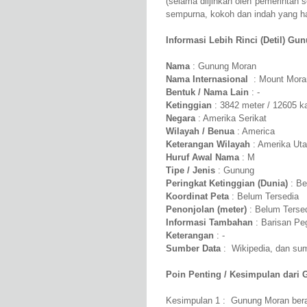
(selama diijinkan oleh pemerinta
sempurna, kokoh dan indah yang har
Informasi Lebih Rinci (Detil) Gu
Nama
: Gunung Moran
Nama Internasional
: Mount Mora
Bentuk / Nama Lain
: -
Ketinggian
: 3842 meter / 12605 k
Negara
: Amerika Serikat
Wilayah / Benua
: America
Keterangan Wilayah
: Amerika Uta
Huruf Awal Nama
: M
Tipe / Jenis
: Gunung
Peringkat Ketinggian (Dunia)
: Be
Koordinat Peta
: Belum Tersedia
Penonjolan (meter)
: Belum Terse
Informasi Tambahan
: Barisan Pe
Keterangan
: -
Sumber Data
: Wikipedia, dan sumb
Poin Penting / Kesimpulan dari
Kesimpulan 1 : Gunung Moran berad