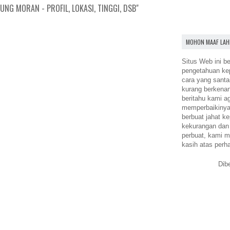
NG MORAN - PROFIL, LOKASI, TINGGI, DSB"
MOHON MAAF LAH
Situs Web ini be
pengetahuan k
cara yang santa
kurang berkena
beritahu kami a
memperbaikinya.
berbuat jahat ke
kekurangan dan
perbuat, kami m
kasih atas perh
Dib