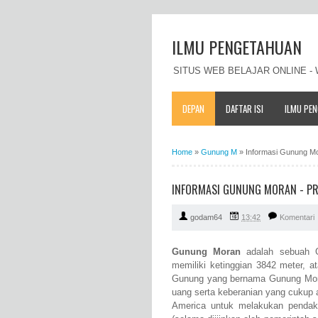
ILMU PENGETAHUAN
SITUS WEB BELAJAR ONLINE 
DEPAN
DAFTAR ISI
ILMU PE
Home
»
Gunung M
»
Informasi Gunung Mor
INFORMASI GUNUNG MORAN - PROF
godam64
13:42
Komentari
Gunung Moran
adalah sebuah G
memiliki ketinggian 3842 meter, a
Gunung yang bernama Gunung Moran
uang serta keberanian yang cukup 
America untuk melakukan penda