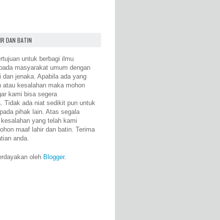
IR DAN BATIN
rtujuan untuk berbagi ilmu
epada masyarakat umum dengan
i dan jenaka. Apabila ada yang
n atau kesalahan maka mohon
gar kami bisa segera
 Tidak ada niat sedikit pun untuk
pada pihak lain. Atas segala
 kesalahan yang telah kami
ohon maaf lahir dan batin. Terima
atian anda.
erdayakan oleh
Blogger
.