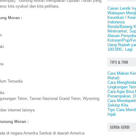
h setempat). Gunung Moran merupakan ciptaan Tuhan yang
us kita syukuri dan kita pelihara.
Cairan Lendir I
Walaupun Menji
Keunikan / Kea
nung Moran :
Indonesia
Benda/Barang Ko
Minimarket, Sup
n
Alasan Penyeba
Kotoran/Pup/Fes
Uang Rupiah ya
aki
100.000,- Lagi
TIPS & TRIK
ra
Cara Makan Ken
Mahal)
lum Tersedia
Cara Menghindar
Lingkungan Tem
Cara Agar Bisa 
dia
Penampakan, D
gunungan Teton, Taman Nasional Grand Teton, Wyoming
Cara Mendapatk
Sekitar Kita
Tips Cara Mem
er internet lainnya
Injak
 Gunung Moran :
SERBA-SERBI
a di negara Amerika Serikat di daerah America