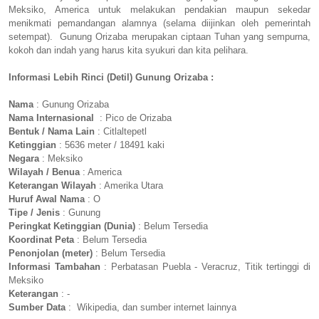
Meksiko, America untuk melakukan pendakian maupun sekedar
menikmati pemandangan alamnya (selama diijinkan oleh pemerintah
setempat). Gunung Orizaba merupakan ciptaan Tuhan yang sempurna,
kokoh dan indah yang harus kita syukuri dan kita pelihara.
Informasi Lebih Rinci (Detil) Gunung Orizaba :
Nama
: Gunung Orizaba
Nama Internasional
: Pico de Orizaba
Bentuk / Nama Lain
: Citlaltepetl
Ketinggian
: 5636 meter / 18491 kaki
Negara
: Meksiko
Wilayah / Benua
: America
Keterangan Wilayah
: Amerika Utara
Huruf Awal Nama
: O
Tipe / Jenis
: Gunung
Peringkat Ketinggian (Dunia)
: Belum Tersedia
Koordinat Peta
: Belum Tersedia
Penonjolan (meter)
: Belum Tersedia
Informasi Tambahan
: Perbatasan Puebla - Veracruz, Titik tertinggi di
Meksiko
Keterangan
: -
Sumber Data
: Wikipedia, dan sumber internet lainnya