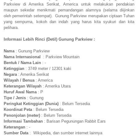
Parkview di Amerika Serikat, America untuk melakukan pendakian
maupun sekedar menikmati pemandangan alamnya (selama diijinkan
oleh pemerintah setempat). Gunung Parkview merupakan ciptaan Tuhan
yang sempurna, kokoh dan indah yang harus kita syukuri dan kita
pelihara.
Informasi Lebih Rinci (Detil) Gunung Parkview :
Nama
: Gunung Parkview
Nama Internasional
: Parkview Mountain
Bentuk / Nama Lain
: -
Ketinggian
: 3749 meter / 12301 kaki
Negara
: Amerika Serikat
Wilayah / Benua
: America
Keterangan Wilayah
: Amerika Utara
Huruf Awal Nama
: P
Tipe / Jenis
: Gunung
Peringkat Ketinggian (Dunia)
: Belum Tersedia
Koordinat Peta
: Belum Tersedia
Penonjolan (meter)
: Belum Tersedia
Informasi Tambahan
: Barisan Pegunungan Rabbit Ears
Keterangan
: -
Sumber Data
: Wikipedia, dan sumber internet lainnya