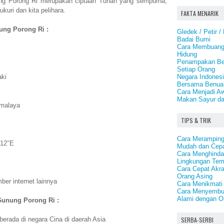
ng Porong Ri merupakan ciptaan Tuhan yang sempurna,
kuri dan kita pelihara.
FAKTA MENARIK
nung Porong Ri :
Gledek / Petir /
Badai Bumi
Cara Membuang
Hidung
Penampakan Be
Setiap Orang
Negara Indones
aki
Bersama Benua 
Cara Menjadi Aw
Makan Sayur d
imalaya
TIPS & TRIK
Cara Meramping
′12″E
Mudah dan Cep
Cara Menghindar
Lingkungan Tem
Cara Cepat Akra
Orang Asing
er internet lainnya
Cara Menikmati 
Cara Menyembuh
Alami dengan O
Gunung Porong Ri :
SERBA-SERBI
erada di negara Cina di daerah Asia