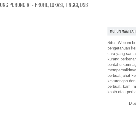
NG PORONG RI - PROFIL, LOKASI, TINGGI, DSB"
MOHON MAAF LAH
Situs Web ini be
pengetahuan k
cara yang santa
kurang berkena
beritahu kami a
memperbaikinya.
berbuat jahat ke
kekurangan dan
perbuat, kami m
kasih atas perh
Dib