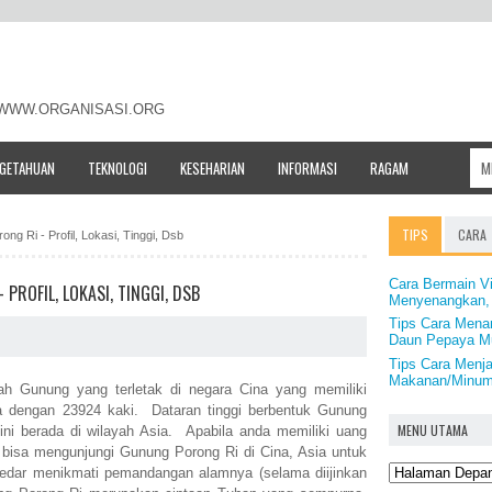
- WWW.ORGANISASI.ORG
NGETAHUAN
TEKNOLOGI
KESEHARIAN
INFORMASI
RAGAM
TIPS
CARA
ng Ri - Profil, Lokasi, Tinggi, Dsb
Cara Bermain V
PROFIL, LOKASI, TINGGI, DSB
Menyenangkan,
Tips Cara Mena
Daun Pepaya M
Tips Cara Menja
Makanan/Minum
h Gunung yang terletak di negara Cina yang memiliki
ra dengan 23924 kaki. Dataran tinggi berbentuk Gunung
MENU UTAMA
i berada di wilayah Asia. Apabila anda memiliki uang
 bisa mengunjungi Gunung Porong Ri di Cina, Asia untuk
dar menikmati pemandangan alamnya (selama diijinkan