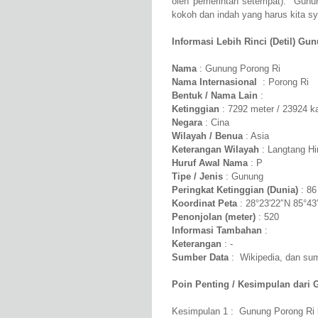
oleh pemerintah setempat). Gunu
kokoh dan indah yang harus kita syu
Informasi Lebih Rinci (Detil) Gu
Nama
: Gunung Porong Ri
Nama Internasional
: Porong Ri
Bentuk / Nama Lain
:
Ketinggian
: 7292 meter / 23924 k
Negara
: Cina
Wilayah / Benua
: Asia
Keterangan Wilayah
: Langtang H
Huruf Awal Nama
: P
Tipe / Jenis
: Gunung
Peringkat Ketinggian (Dunia)
: 86
Koordinat Peta
: 28°23′22″N 85°43
Penonjolan (meter)
: 520
Informasi Tambahan
:
Keterangan
: -
Sumber Data
: Wikipedia, dan sumb
Poin Penting / Kesimpulan dari 
Kesimpulan 1 : Gunung Porong Ri b