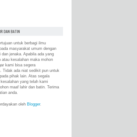
IR DAN BATIN
rtujuan untuk berbagi ilmu
epada masyarakat umum dengan
i dan jenaka. Apabila ada yang
n atau kesalahan maka mohon
gar kami bisa segera
 Tidak ada niat sedikit pun untuk
pada pihak lain. Atas segala
 kesalahan yang telah kami
ohon maaf lahir dan batin. Terima
atian anda.
erdayakan oleh
Blogger
.