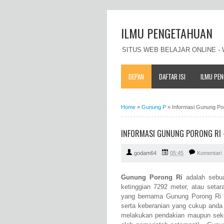
ILMU PENGETAHUAN
SITUS WEB BELAJAR ONLINE 
DEPAN
DAFTAR ISI
ILMU PE
Home
»
Gunung P
»
Informasi Gunung Poro
INFORMASI GUNUNG PORONG RI - 
godam64
05:45
Komentari
Gunung Porong Ri
adalah sebua
ketinggian 7292 meter, atau seta
yang bernama Gunung Porong Ri in
serta keberanian yang cukup anda
melakukan pendakian maupun seke