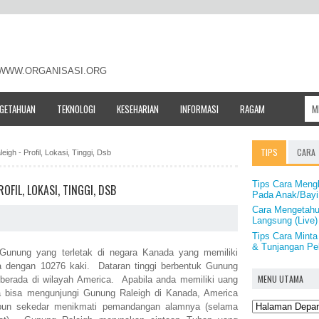
- WWW.ORGANISASI.ORG
NGETAHUAN
TEKNOLOGI
KESEHARIAN
INFORMASI
RAGAM
TIPS
CARA
igh - Profil, Lokasi, Tinggi, Dsb
Tips Cara Mengh
FIL, LOKASI, TINGGI, DSB
Pada Anak/Bayi
Cara Mengetahu
Langsung (Live)
Tips Cara Minta
& Tunjangan Pek
unung yang terletak di negara Kanada yang memiliki
ra dengan 10276 kaki. Dataran tinggi berbentuk Gunung
MENU UTAMA
berada di wilayah America. Apabila anda memiliki uang
a bisa mengunjungi Gunung Raleigh di Kanada, America
pun sekedar menikmati pemandangan alamnya (selama