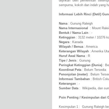
diijinkan oleh pemerintah sete
sempurna, kokoh dan indah yang har
Informasi Lebih Rinci (Detil) Gun
Nama
: Gunung Raleigh
Nama Internasional
: Mount Ralei
Bentuk / Nama Lain
: -
Ketinggian
: 3132 meter / 10276 k
Negara
: Kanada
Wilayah / Benua
: America
Keterangan Wilayah
: Amerika Uta
Huruf Awal Nama
: R
Tipe / Jenis
: Gunung
Peringkat Ketinggian (Dunia)
: Be
Koordinat Peta
: Belum Tersedia
Penonjolan (meter)
: Belum Terse
Informasi Tambahan
: British Col
Keterangan
: -
Sumber Data
: Wikipedia, dan sumb
Poin Penting / Kesimpulan dari 
Kesimpulan 1 : Gunung Raleigh ber