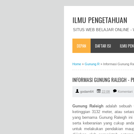
ILMU PENGETAHUAN
SITUS WEB BELAJAR ONLINE 
DEPAN
DAFTAR ISI
ILMU PE
Home
»
Gunung R
»
Informasi Gunung Rale
INFORMASI GUNUNG RALEIGH - PRO
godam64
22:08
Komentari
Gunung Raleigh
adalah sebuah G
ketinggian 3132 meter, atau seta
yang bernama Gunung Raleigh ini 
serta keberanian yang cukup and
untuk melakukan pendakian mau