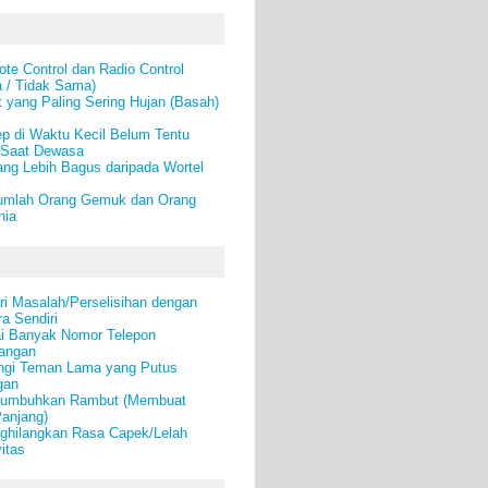
e Control dan Radio Control
a / Tidak Sama)
 yang Paling Sering Hujan (Basah)
p di Waktu Kecil Belum Tentu
 Saat Dewasa
ang Lebih Bagus daripada Wortel
umlah Orang Gemuk dan Orang
nia
i Masalah/Perselisihan dengan
a Sendiri
i Banyak Nomor Telepon
angan
ngi Teman Lama yang Putus
gan
numbuhkan Rambut (Membuat
anjang)
ghilangkan Rasa Capek/Lelah
itas