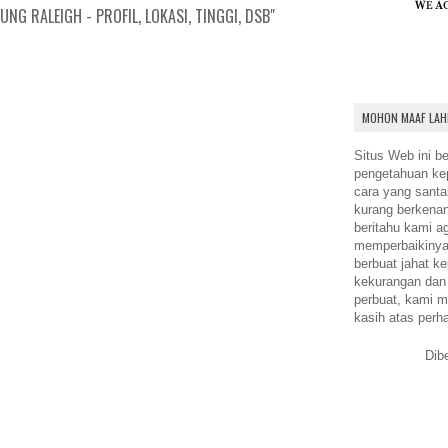
NG RALEIGH - PROFIL, LOKASI, TINGGI, DSB"
MOHON MAAF LAH
Situs Web ini be
pengetahuan k
cara yang santa
kurang berkena
beritahu kami a
memperbaikinya.
berbuat jahat ke
kekurangan dan
perbuat, kami m
kasih atas perh
Dib