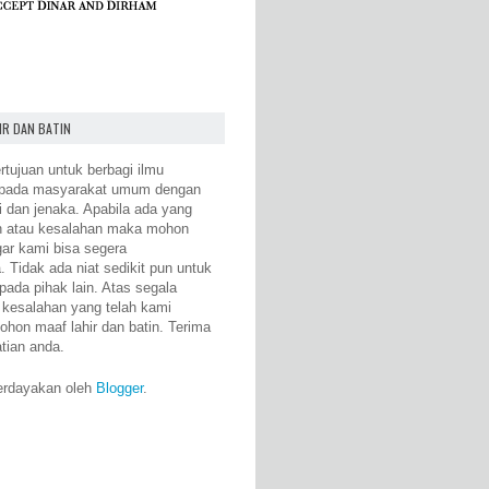
IR DAN BATIN
rtujuan untuk berbagi ilmu
epada masyarakat umum dengan
i dan jenaka. Apabila ada yang
n atau kesalahan maka mohon
gar kami bisa segera
 Tidak ada niat sedikit pun untuk
pada pihak lain. Atas segala
 kesalahan yang telah kami
ohon maaf lahir dan batin. Terima
atian anda.
erdayakan oleh
Blogger
.