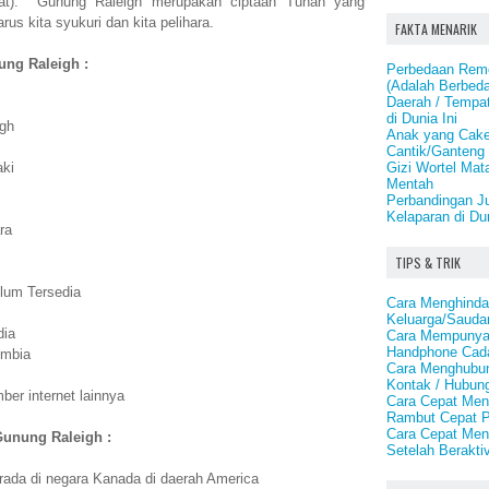
mpat). Gunung Raleigh merupakan ciptaan Tuhan yang
us kita syukuri dan kita pelihara.
FAKTA MENARIK
ung Raleigh :
Perbedaan Remot
(Adalah Berbed
Daerah / Tempat
di Dunia Ini
gh
Anak yang Cake
Cantik/Ganteng
Gizi Wortel Mat
aki
Mentah
Perbandingan J
Kelaparan di Du
ra
TIPS & TRIK
lum Tersedia
Cara Menghindar
Keluarga/Saudar
dia
Cara Mempunya
Handphone Cad
umbia
Cara Menghubu
Kontak / Hubun
er internet lainnya
Cara Cepat Me
Rambut Cepat P
Cara Cepat Men
Gunung Raleigh :
Setelah Beraktiv
ada di negara Kanada di daerah America