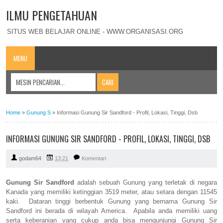
ILMU PENGETAHUAN
SITUS WEB BELAJAR ONLINE - WWW.ORGANISASI.ORG
MENU
Home
»
Gunung S
»
Informasi Gunung Sir Sandford - Profil, Lokasi, Tinggi, Dsb
INFORMASI GUNUNG SIR SANDFORD - PROFIL, LOKASI, TINGGI, DSB
godam64
13:21
Komentari
Gunung Sir Sandford
adalah sebuah Gunung yang terletak di negara
Kanada yang memiliki ketinggian 3519 meter, atau setara dengan 11545
kaki. Dataran tinggi berbentuk Gunung yang bernama Gunung Sir
Sandford ini berada di wilayah America. Apabila anda memiliki uang
serta keberanian yang cukup anda bisa mengunjungi Gunung Sir