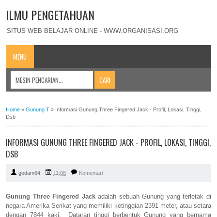
ILMU PENGETAHUAN
SITUS WEB BELAJAR ONLINE - WWW.ORGANISASI.ORG
MENU
Home
»
Gunung T
»
Informasi Gunung Three Fingered Jack - Profil, Lokasi, Tinggi,
Dsb
INFORMASI GUNUNG THREE FINGERED JACK - PROFIL, LOKASI, TINGGI,
DSB
godam64
11:08
Komentari
Gunung Three Fingered Jack
adalah sebuah Gunung yang terletak di
negara Amerika Serikat yang memiliki ketinggian 2391 meter, atau setara
dengan 7844 kaki. Dataran tinggi berbentuk Gunung yang bernama