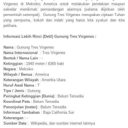
Virgenes di Meksiko, America untuk melakukan pendakian maupun
sekedar menikmati pemandangan alamnya (selama diijinkan oleh
pemerintah setempat). Gunung Tres Virgenes merupakan ciptaan Tuhan
yang sempurna, kokoh dan indah yang harus kita syukuri dan kita
pelihara.
Informasi Lebih Rinci (Detil) Gunung Tres Virgenes :
Nama
: Gunung Tres Virgenes
Nama Internasional
: Tres Virgenes
Bentuk / Nama Lain
: -
Ketinggian
: 1940 meter / 6365 kaki
Negara
: Meksiko
Wilayah / Benua
: America
Keterangan Wilayah
: Amerika Utara
Huruf Awal Nama
: T
Tipe / Jenis
: Gunung
Peringkat Ketinggian (Dunia)
: Belum Tersedia
Koordinat Peta
: Belum Tersedia
Penonjolan (meter)
: Belum Tersedia
Informasi Tambahan
: Baja California Sur
Keterangan
: -
Sumber Data
: Wikipedia, dan sumber internet lainnya