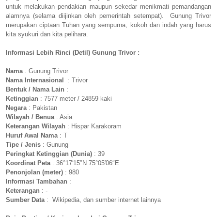
untuk melakukan pendakian maupun sekedar menikmati pemandangan
alamnya (selama diijinkan oleh pemerintah setempat). Gunung Trivor
merupakan ciptaan Tuhan yang sempurna, kokoh dan indah yang harus
kita syukuri dan kita pelihara.
Informasi Lebih Rinci (Detil) Gunung Trivor :
Nama
: Gunung Trivor
Nama Internasional
: Trivor
Bentuk / Nama Lain
:
Ketinggian
: 7577 meter / 24859 kaki
Negara
: Pakistan
Wilayah / Benua
: Asia
Keterangan Wilayah
: Hispar Karakoram
Huruf Awal Nama
: T
Tipe / Jenis
: Gunung
Peringkat Ketinggian (Dunia)
: 39
Koordinat Peta
: 36°17′15″N 75°05′06″E
Penonjolan (meter)
: 980
Informasi Tambahan
:
Keterangan
: -
Sumber Data
: Wikipedia, dan sumber internet lainnya