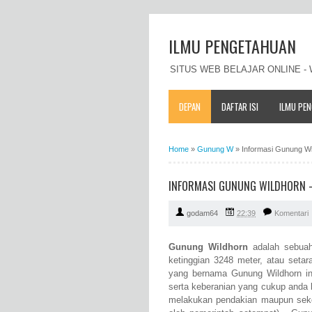
ILMU PENGETAHUAN
SITUS WEB BELAJAR ONLINE 
DEPAN
DAFTAR ISI
ILMU PE
Home
»
Gunung W
»
Informasi Gunung Wil
INFORMASI GUNUNG WILDHORN - P
godam64
22:39
Komentari
Gunung Wildhorn
adalah sebuah
ketinggian 3248 meter, atau seta
yang bernama Gunung Wildhorn ini
serta keberanian yang cukup anda 
melakukan pendakian maupun seke