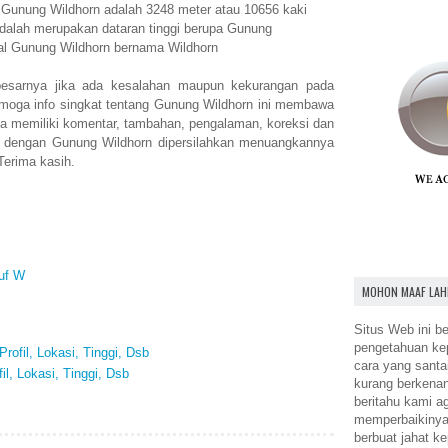
n Gunung Wildhorn adalah 3248 meter atau 10656 kaki
dalah merupakan dataran tinggi berupa Gunung
al Gunung Wildhorn bernama Wildhorn
esarnya jika ada kesalahan maupun kekurangan pada
emoga info singkat tentang Gunung Wildhorn ini membawa
a memiliki komentar, tambahan, pengalaman, koreksi dan
n dengan Gunung Wildhorn dipersilahkan menuangkannya
Terima kasih.
uf W
MOHON MAAF LAH
Situs Web ini be
pengetahuan k
rofil, Lokasi, Tinggi, Dsb
cara yang santa
l, Lokasi, Tinggi, Dsb
kurang berkena
beritahu kami a
memperbaikinya.
berbuat jahat ke