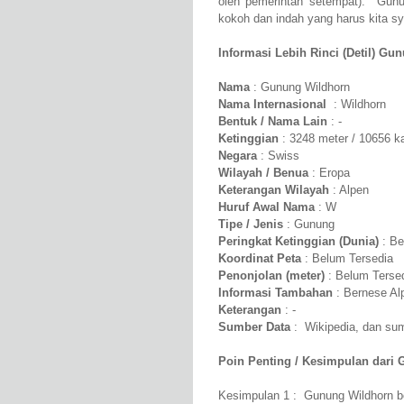
oleh pemerintah setempat). Gun
kokoh dan indah yang harus kita syu
Informasi Lebih Rinci (Detil) Gu
Nama
: Gunung Wildhorn
Nama Internasional
: Wildhorn
Bentuk / Nama Lain
: -
Ketinggian
: 3248 meter / 10656 k
Negara
: Swiss
Wilayah / Benua
: Eropa
Keterangan Wilayah
: Alpen
Huruf Awal Nama
: W
Tipe / Jenis
: Gunung
Peringkat Ketinggian (Dunia)
: Be
Koordinat Peta
: Belum Tersedia
Penonjolan (meter)
: Belum Terse
Informasi Tambahan
: Bernese Al
Keterangan
: -
Sumber Data
: Wikipedia, dan sumb
Poin Penting / Kesimpulan dari 
Kesimpulan 1 : Gunung Wildhorn be