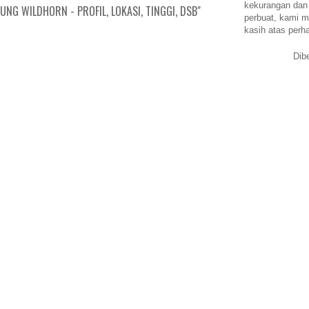
kekurangan dan
NG WILDHORN - PROFIL, LOKASI, TINGGI, DSB"
perbuat, kami m
kasih atas perh
Dib