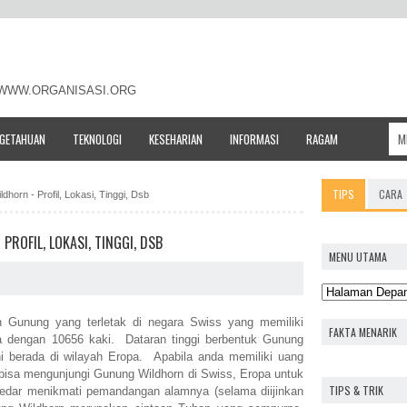
- WWW.ORGANISASI.ORG
NGETAHUAN
TEKNOLOGI
KESEHARIAN
INFORMASI
RAGAM
TIPS
CARA
dhorn - Profil, Lokasi, Tinggi, Dsb
ROFIL, LOKASI, TINGGI, DSB
MENU UTAMA
 Gunung yang terletak di negara Swiss yang memiliki
FAKTA MENARIK
ra dengan 10656 kaki. Dataran tinggi berbentuk Gunung
 berada di wilayah Eropa. Apabila anda memiliki uang
bisa mengunjungi Gunung Wildhorn di Swiss, Eropa untuk
TIPS & TRIK
dar menikmati pemandangan alamnya (selama diijinkan