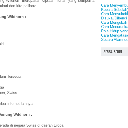
ung Wildhorn merupakan ciptaan Tuhan yang sempurna,
Cara Menyembuh
kuri dan kita pelihara.
Kepala Sebelah
Cara Menyukai/
nung Wildhorn :
Disukai/Dibenci
Cara Mengubah 
Cara Menurunka
Pola Hidup yang
Cara Mengatasi
Secara Alami d
aki
SERBA-SERBI
lum Tersedia
dia
pen, Swiss
er internet lainnya
Gunung Wildhorn :
rada di negara Swiss di daerah Eropa