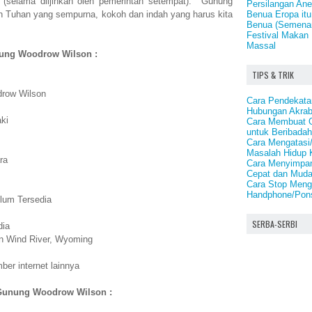
(selama diijinkan oleh pemerintah setempat). Gunung
Persilangan An
Benua Eropa itu
 Tuhan yang sempurna, kokoh dan indah yang harus kita
Benua (Semena
Festival Makan 
Massal
unung Woodrow Wilson :
TIPS & TRIK
row Wilson
Cara Pendekata
Hubungan Akrab
ki
Cara Membuat O
untuk Beribadah
Cara Mengatasi/
Masalah Hidup 
ra
Cara Menyimpan 
Cepat dan Mud
Cara Stop Meng
Handphone/Pons
lum Tersedia
SERBA-SERBI
dia
n Wind River, Wyoming
er internet lainnya
 Gunung Woodrow Wilson :