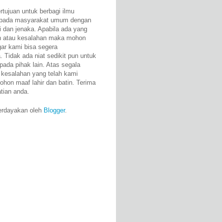
rtujuan untuk berbagi ilmu
epada masyarakat umum dengan
i dan jenaka. Apabila ada yang
n atau kesalahan maka mohon
gar kami bisa segera
 Tidak ada niat sedikit pun untuk
pada pihak lain. Atas segala
 kesalahan yang telah kami
ohon maaf lahir dan batin. Terima
atian anda.
erdayakan oleh
Blogger
.