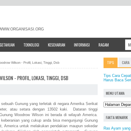
- WWW.ORGANISASI.ORG
NGETAHUAN
TEKNOLOGI
KESEHARIAN
INFORMASI
RAGAM
TIPS
CARA
drow Wilson - Profil, Lokasi, Tinggi, Dsb
Tips Cara Cepa
SON - PROFIL, LOKASI, TINGGI, DSB
Harus Baca Sem
MENU UTAMA
 sebuah Gunung yang terletak di negara Amerika Serikat
eter, atau setara dengan 13502 kaki. Dataran tinggi
unung Woodrow Wilson ini berada di wilayah America.
FAKTA MENARIK
a keberanian yang cukup anda bisa mengunjungi Gunung
at, America untuk melakukan pendakian maupun sekedar
Ras Ayam yang T