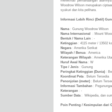
menikmati pemandangan alamnya 
Woodrow Wilson merupakan ciptaan
syukuri dan kita pelihara.
Informasi Lebih Rinci (Detil) G
Nama
: Gunung Woodrow Wilson
Nama Internasional
: Mount Wood
Bentuk / Nama Lain
: -
Ketinggian
: 4115 meter / 13502 ka
Negara
: Amerika Serikat
Wilayah / Benua
: America
Keterangan Wilayah
: Amerika Uta
Huruf Awal Nama
: W
Tipe / Jenis
: Gunung
Peringkat Ketinggian (Dunia)
: Be
Koordinat Peta
: Belum Tersedia
Penonjolan (meter)
: Belum Terse
Informasi Tambahan
: Pegununga
Keterangan
: -
Sumber Data
: Wikipedia, dan sumb
Poin Penting / Kesimpulan dari