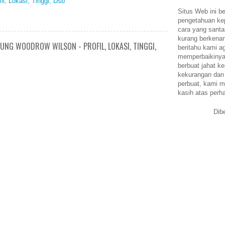
l, Lokasi, Tinggi, Dsb
Situs Web ini be
pengetahuan k
cara yang santa
kurang berkena
UNG WOODROW WILSON - PROFIL, LOKASI, TINGGI,
beritahu kami a
memperbaikinya.
berbuat jahat ke
kekurangan dan
perbuat, kami m
kasih atas perh
Dib