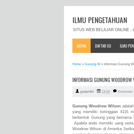
ILMU PENGETAHUAN
SITUS WEB BELAJAR ONLINE 
DEPAN
DAFTAR ISI
ILMU PE
Home
»
Gunung W
»
Informasi Gunung Woo
INFORMASI GUNUNG WOODROW WIL
godam64
14:09
Komentari
Gunung Woodrow Wilson
adalah
yang memiliki ketinggian 4115 m
berbentuk Gunung yang bernama G
Apabila anda memiliki uang sert
Woodrow Wilson di Amerika Serik