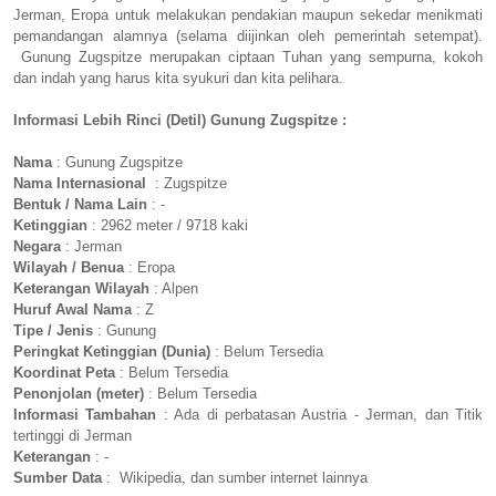
Jerman, Eropa untuk melakukan pendakian maupun sekedar menikmati
pemandangan alamnya (selama diijinkan oleh pemerintah setempat).
Gunung Zugspitze merupakan ciptaan Tuhan yang sempurna, kokoh
dan indah yang harus kita syukuri dan kita pelihara.
Informasi Lebih Rinci (Detil) Gunung Zugspitze :
Nama
: Gunung Zugspitze
Nama Internasional
: Zugspitze
Bentuk / Nama Lain
: -
Ketinggian
: 2962 meter / 9718 kaki
Negara
: Jerman
Wilayah / Benua
: Eropa
Keterangan Wilayah
: Alpen
Huruf Awal Nama
: Z
Tipe / Jenis
: Gunung
Peringkat Ketinggian (Dunia)
: Belum Tersedia
Koordinat Peta
: Belum Tersedia
Penonjolan (meter)
: Belum Tersedia
Informasi Tambahan
: Ada di perbatasan Austria - Jerman, dan Titik
tertinggi di Jerman
Keterangan
: -
Sumber Data
: Wikipedia, dan sumber internet lainnya