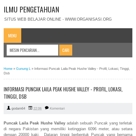
ILMU PENGETAHUAN
SITUS WEB BELAJAR ONLINE - WWW.ORGANISASI.ORG
MENU
Home
»
Gunung L
»
Informasi Puncak Laila Peak Hushe Valley - Profil, Lokasi, Tinggi,
Dsb
INFORMASI PUNCAK LAILA PEAK HUSHE VALLEY - PROFIL, LOKASI,
TINGGI, DSB
godam64
22:06
Komentari
Puncak Laila Peak Hushe Valley
adalah sebuah Puncak yang terletak
di negara Pakistan yang memiliki ketinggian 6096 meter, atau setara
dengan 20000 kaki. Dataran tinggi berbentuk Puncak yang bernama