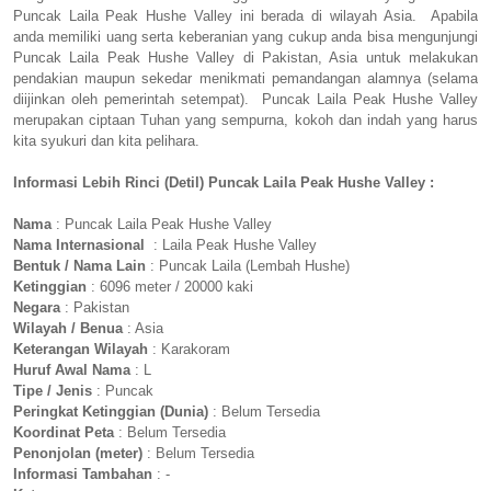
Puncak Laila Peak Hushe Valley ini berada di wilayah Asia. Apabila
anda memiliki uang serta keberanian yang cukup anda bisa mengunjungi
Puncak Laila Peak Hushe Valley di Pakistan, Asia untuk melakukan
pendakian maupun sekedar menikmati pemandangan alamnya (selama
diijinkan oleh pemerintah setempat). Puncak Laila Peak Hushe Valley
merupakan ciptaan Tuhan yang sempurna, kokoh dan indah yang harus
kita syukuri dan kita pelihara.
Informasi Lebih Rinci (Detil) Puncak Laila Peak Hushe Valley :
Nama
: Puncak Laila Peak Hushe Valley
Nama Internasional
: Laila Peak Hushe Valley
Bentuk / Nama Lain
: Puncak Laila (Lembah Hushe)
Ketinggian
: 6096 meter / 20000 kaki
Negara
: Pakistan
Wilayah / Benua
: Asia
Keterangan Wilayah
: Karakoram
Huruf Awal Nama
: L
Tipe / Jenis
: Puncak
Peringkat Ketinggian (Dunia)
: Belum Tersedia
Koordinat Peta
: Belum Tersedia
Penonjolan (meter)
: Belum Tersedia
Informasi Tambahan
: -