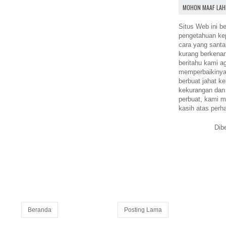
MOHON MAAF LAH
Situs Web ini be
pengetahuan k
cara yang santa
kurang berkena
beritahu kami a
memperbaikinya.
berbuat jahat ke
kekurangan dan
perbuat, kami m
kasih atas perh
Dib
Beranda
Posting Lama