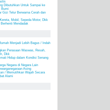
stis
g Dibutuhkan Untuk Sampai ke
i Bumi
 Gizi Telur Berwarna Cerah dan
Kereta, Mobil, Sepeda Motor, Dkk
 Berhenti Mendadak
umah Menjadi Lebih Bagus / Indah
gkan Perasaan Waswas, Resah,
ah, Dkk
kmati Hidup dalam Kondisi Senang
rga Negara di Negara Lain
warganegaraan Asing
an / Memutihkan Wajah Secara
bat Alami