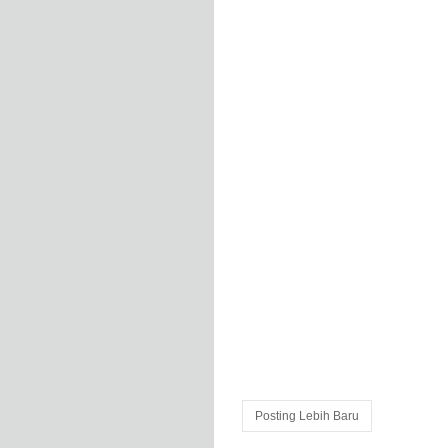
Posting Lebih Baru