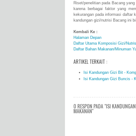
Riset/penelitian pada Bacang yang
karena berbagai faktor yang me
kekurangan pada informasi daftar
kandungan gizi/nutrisi Bacang ini 
Kembali Ke :
Halaman Depan
Daftar Utama Komposisi Gizi/Nutr
Daftar Bahan Makanan/Minuman Ya
ARTIKEL TERKAIT :
Isi Kandungan Gizi Bit - Kom
Isi Kandungan Gizi Buncis -
0 RESPON PADA "ISI KANDUNGAN
MAKANAN"