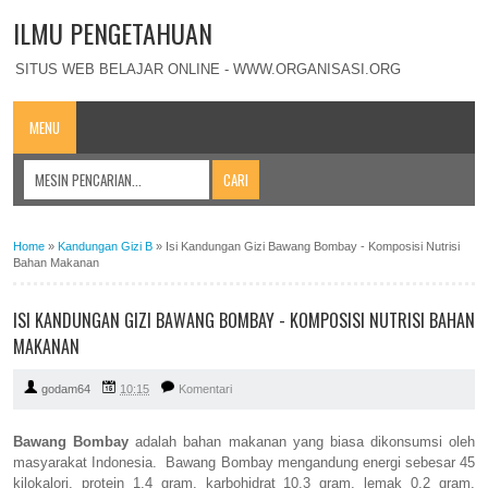
ILMU PENGETAHUAN
SITUS WEB BELAJAR ONLINE - WWW.ORGANISASI.ORG
MENU
Home
»
Kandungan Gizi B
»
Isi Kandungan Gizi Bawang Bombay - Komposisi Nutrisi
Bahan Makanan
ISI KANDUNGAN GIZI BAWANG BOMBAY - KOMPOSISI NUTRISI BAHAN
MAKANAN
godam64
10:15
Komentari
Bawang Bombay
adalah bahan makanan yang biasa dikonsumsi oleh
masyarakat Indonesia. Bawang Bombay mengandung energi sebesar 45
kilokalori, protein 1,4 gram, karbohidrat 10,3 gram, lemak 0,2 gram,