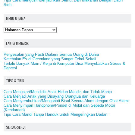
Tips Cara Mengusir/Menjauhkan Semut Dari Makanan Dengan Daun
Sirih
MENU UTAMA
FAKTA MENARIK
Penyesalan yang Pasti Dialami Semua Orang di Dunia
Ketebalan Es di Greenland yang Sangat Tebal Sekali
Terlalu Banyak Main / Kerja di Komputer Bisa Menyebabkan Stress &
Depresi
TIPS & TRIK
Cara Mengajari/Mendidik Anak Hidup Mandiri dan Tidak Manja
Cara Menjadi Anak yang Disayang Orangtua dan Keluarga
Cara Menyembuhkan/Mengobati Bisul Secara Alami dengan Obat Alami
Cara Menyimpan Handphone/Ponsel di Mobil dan Sepeda Motor
(Kendaraan)
Tips Cara Mandi Tanpa Handuk untuk Mengeringkan Badan
SERBA-SERBI