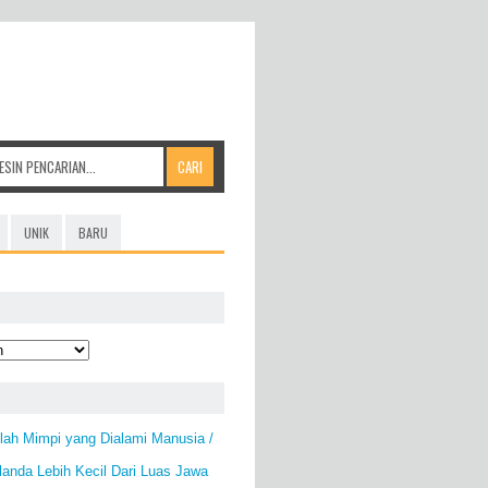
UNIK
BARU
ah Mimpi yang Dialami Manusia /
anda Lebih Kecil Dari Luas Jawa