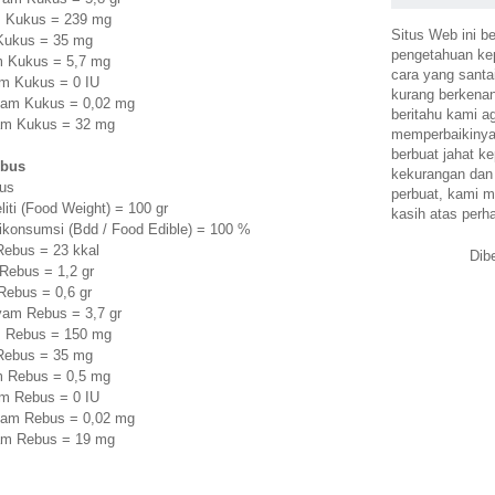
 Kukus = 239 mg
Situs Web ini be
Kukus = 35 mg
pengetahuan k
m Kukus = 5,7 mg
cara yang santa
m Kukus = 0 IU
kurang berkena
yam Kukus = 0,02 mg
beritahu kami a
am Kukus = 32 mg
memperbaikinya.
berbuat jahat ke
bus
kekurangan dan
bus
perbuat, kami m
ti (Food Weight) = 100 gr
kasih atas perh
konsumsi (Bdd / Food Edible) = 100 %
ebus = 23 kkal
Dib
Rebus = 1,2 gr
ebus = 0,6 gr
yam Rebus = 3,7 gr
 Rebus = 150 mg
Rebus = 35 mg
m Rebus = 0,5 mg
m Rebus = 0 IU
yam Rebus = 0,02 mg
am Rebus = 19 mg