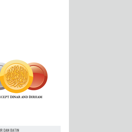
IR DAN BATIN