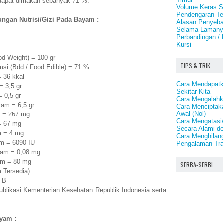
dapat dimakan sebanyak 71 %.
Volume Keras S
Pendengaran Te
ngan Nutrisi/Gizi Pada Bayam :
Alasan Penyeb
Selama-Lamany
Perbandingan /
Kursi
od Weight) = 100 gr
TIPS & TRIK
si (Bdd / Food Edible) = 71 %
 36 kkal
Cara Mendapatk
 3,5 gr
Sekitar Kita
 0,5 gr
Cara Mengalahka
am = 6,5 gr
Cara Menciptak
Awal (Nol)
 = 267 mg
Cara Mengatasi
= 67 mg
Secara Alami d
m = 4 mg
Cara Menghilan
m = 6090 IU
Pengalaman Tr
yam = 0,08 mg
am = 80 mg
SERBA-SERBI
 Tersedia)
 B
publikasi Kementerian Kesehatan Republik Indonesia serta
ayam :