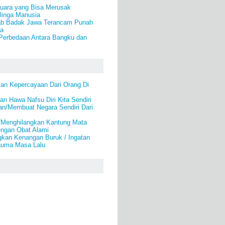
uara yang Bisa Merusak
linga Manusia
ab Badak Jawa Terancam Punah
a
 Perbedaan Antara Bangku dan
an Kepercayaan Dari Orang Di
n Hawa Nafsu Diri Kita Sendiri
an/Membuat Negara Sendiri Dari
/Menghilangkan Kantung Mata
engan Obat Alami
gkan Kenangan Buruk / Ingatan
auma Masa Lalu