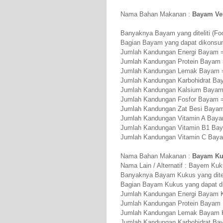
Nama Bahan Makanan :
Bayam Ve
Banyaknya Bayam yang diteliti (Fo
Bagian Bayam yang dapat dikonsum
Jumlah Kandungan Energi Bayam =
Jumlah Kandungan Protein Bayam =
Jumlah Kandungan Lemak Bayam =
Jumlah Kandungan Karbohidrat Bay
Jumlah Kandungan Kalsium Bayam
Jumlah Kandungan Fosfor Bayam 
Jumlah Kandungan Zat Besi Bayam
Jumlah Kandungan Vitamin A Baya
Jumlah Kandungan Vitamin B1 Ba
Jumlah Kandungan Vitamin C Bay
Nama Bahan Makanan :
Bayam Ku
Nama Lain / Alternatif : Bayem Ku
Banyaknya Bayam Kukus yang diteli
Bagian Bayam Kukus yang dapat di
Jumlah Kandungan Energi Bayam K
Jumlah Kandungan Protein Bayam 
Jumlah Kandungan Lemak Bayam K
Jumlah Kandungan Karbohidrat Ba