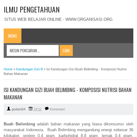
ILMU PENGETAHUAN
SITUS WEB BELAJAR ONLINE - WWW.ORGANISASI.ORG
MENU
Home
»
Kandungan Gizi B
»
Isi Kandungan Gizi Buah Belimbing - Komposisi Nutrisi
Bahan Makanan
ISI KANDUNGAN GIZI BUAH BELIMBING - KOMPOSISI NUTRISI BAHAN
MAKANAN
godam64
23:11
Komentari
Buah Belimbing
adalah bahan makanan yang biasa dikonsumsi oleh
masyarakat Indonesia. Buah Belimbing mengandung energi sebesar 36
kilokalori, protein 0,4 gram, karbohidrat 8,8 gram, lemak 0,4 gram,