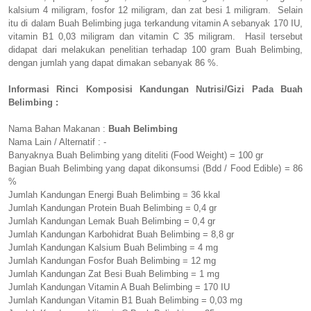
kalsium 4 miligram, fosfor 12 miligram, dan zat besi 1 miligram. Selain
itu di dalam Buah Belimbing juga terkandung vitamin A sebanyak 170 IU,
vitamin B1 0,03 miligram dan vitamin C 35 miligram. Hasil tersebut
didapat dari melakukan penelitian terhadap 100 gram Buah Belimbing,
dengan jumlah yang dapat dimakan sebanyak 86 %.
Informasi Rinci Komposisi Kandungan Nutrisi/Gizi Pada Buah
Belimbing :
Nama Bahan Makanan :
Buah Belimbing
Nama Lain / Alternatif : -
Banyaknya Buah Belimbing yang diteliti (Food Weight) = 100 gr
Bagian Buah Belimbing yang dapat dikonsumsi (Bdd / Food Edible) = 86
%
Jumlah Kandungan Energi Buah Belimbing = 36 kkal
Jumlah Kandungan Protein Buah Belimbing = 0,4 gr
Jumlah Kandungan Lemak Buah Belimbing = 0,4 gr
Jumlah Kandungan Karbohidrat Buah Belimbing = 8,8 gr
Jumlah Kandungan Kalsium Buah Belimbing = 4 mg
Jumlah Kandungan Fosfor Buah Belimbing = 12 mg
Jumlah Kandungan Zat Besi Buah Belimbing = 1 mg
Jumlah Kandungan Vitamin A Buah Belimbing = 170 IU
Jumlah Kandungan Vitamin B1 Buah Belimbing = 0,03 mg