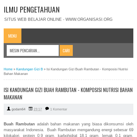
ILMU PENGETAHUAN
SITUS WEB BELAJAR ONLINE - WWW.ORGANISASI.ORG
MENU
Home
»
Kandungan Gizi B
»
Isi Kandungan Gizi Buah Rambutan - Komposisi Nutrisi
Bahan Makanan
ISI KANDUNGAN GIZI BUAH RAMBUTAN - KOMPOSISI NUTRISI BAHAN
MAKANAN
godam64
23:17
1 Komentar
Buah Rambutan
adalah bahan makanan yang biasa dikonsumsi oleh
masyarakat Indonesia. Buah Rambutan mengandung energi sebesar 69
kilokalori, protein 0,9 gram, karbohidrat 18,1 gram, lemak 0,1 gram,