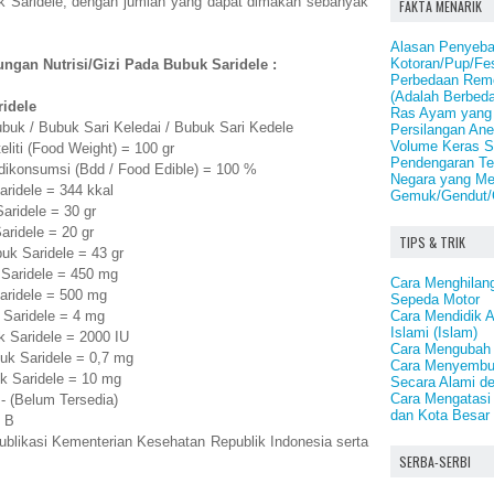
uk Saridele, dengan jumlah yang dapat dimakan sebanyak
FAKTA MENARIK
Alasan Penyeba
Kotoran/Pup/Fes
ngan Nutrisi/Gizi Pada Bubuk Saridele :
Perbedaan Remot
(Adalah Berbed
idele
Ras Ayam yang T
Bubuk / Bubuk Sari Keledai / Bubuk Sari Kedele
Persilangan An
Volume Keras S
liti (Food Weight) = 100 gr
Pendengaran Te
dikonsumsi (Bdd / Food Edible) = 100 %
Negara yang Me
ridele = 344 kkal
Gemuk/Gendut/
ridele = 30 gr
ridele = 20 gr
TIPS & TRIK
k Saridele = 43 gr
Saridele = 450 mg
Cara Menghila
aridele = 500 mg
Sepeda Motor
Cara Mendidik 
Saridele = 4 mg
Islami (Islam)
 Saridele = 2000 IU
Cara Mengubah 
k Saridele = 0,7 mg
Cara Menyembu
k Saridele = 10 mg
Secara Alami d
Cara Mengatasi
 - (Belum Tersedia)
dan Kota Besar 
 B
publikasi Kementerian Kesehatan Republik Indonesia serta
SERBA-SERBI