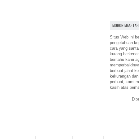
MOHON MAAF LAH
Situs Web ini be
pengetahuan k
cara yang santa
kurang berkena
beritahu kami a
memperbaikinya.
berbuat jahat ke
kekurangan dan
perbuat, kami m
kasih atas perh
Dib