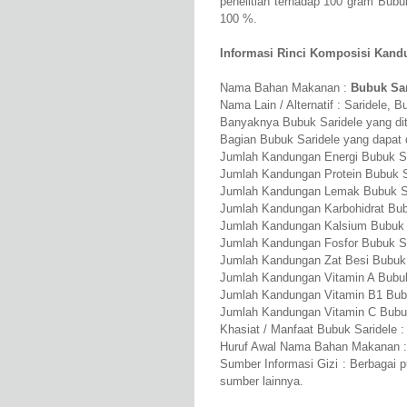
penelitian terhadap 100 gram Bub
100 %.
Informasi Rinci Komposisi Kandu
Nama Bahan Makanan :
Bubuk Sar
Nama Lain / Alternatif : Saridele, 
Banyaknya Bubuk Saridele yang dite
Bagian Bubuk Saridele yang dapat 
Jumlah Kandungan Energi Bubuk Sa
Jumlah Kandungan Protein Bubuk Sa
Jumlah Kandungan Lemak Bubuk Sa
Jumlah Kandungan Karbohidrat Bubu
Jumlah Kandungan Kalsium Bubuk 
Jumlah Kandungan Fosfor Bubuk S
Jumlah Kandungan Zat Besi Bubuk 
Jumlah Kandungan Vitamin A Bubuk
Jumlah Kandungan Vitamin B1 Bubu
Jumlah Kandungan Vitamin C Bubu
Khasiat / Manfaat Bubuk Saridele :
Huruf Awal Nama Bahan Makanan :
Sumber Informasi Gizi : Berbagai 
sumber lainnya.