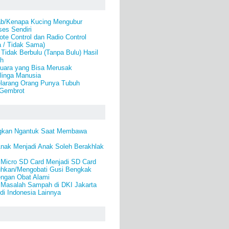
b/Kenapa Kucing Mengubur
es Sendiri
e Control dan Radio Control
a / Tidak Sama)
idak Berbulu (Tanpa Bulu) Hasil
eh
uara yang Bisa Merusak
linga Manusia
larang Orang Punya Tubuh
Gembrot
ngkan Ngantuk Saat Membawa
Anak Menjadi Anak Soleh Berakhlak
Micro SD Card Menjadi SD Card
hkan/Mengobati Gusi Bengkak
engan Obat Alami
 Masalah Sampah di DKI Jakarta
di Indonesia Lainnya