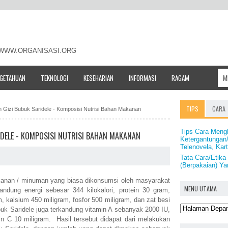
- WWW.ORGANISASI.ORG
NGETAHUAN
TEKNOLOGI
KESEHARIAN
INFORMASI
RAGAM
TIPS
CARA
n Gizi Bubuk Saridele - Komposisi Nutrisi Bahan Makanan
Tips Cara Meng
IDELE - KOMPOSISI NUTRISI BAHAN MAKANAN
Ketergantungan/
Telenovela, Kar
Tata Cara/Etik
(Berpakaian) Y
anan / minuman yang biasa dikonsumsi oleh masyarakat
MENU UTAMA
dung energi sebesar 344 kilokalori, protein 30 gram,
, kalsium 450 miligram, fosfor 500 miligram, dan zat besi
buk Saridele juga terkandung vitamin A sebanyak 2000 IU,
in C 10 miligram. Hasil tersebut didapat dari melakukan