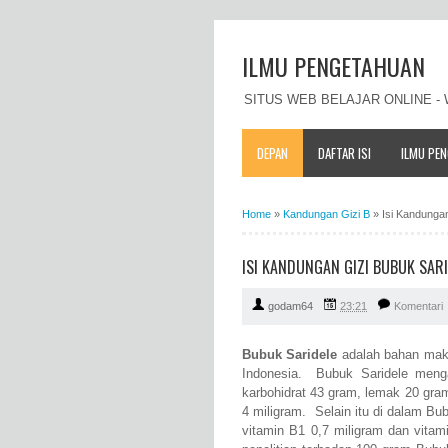
ILMU PENGETAHUAN
SITUS WEB BELAJAR ONLINE 
DEPAN
DAFTAR ISI
ILMU PE
Home
»
Kandungan Gizi B
»
Isi Kandunga
ISI KANDUNGAN GIZI BUBUK SAR
godam64
23:21
Komentari
Bubuk Saridele
adalah bahan mak
Indonesia. Bubuk Saridele mengan
karbohidrat 43 gram, lemak 20 gram
4 miligram. Selain itu di dalam Bu
vitamin B1 0,7 miligram dan vitam