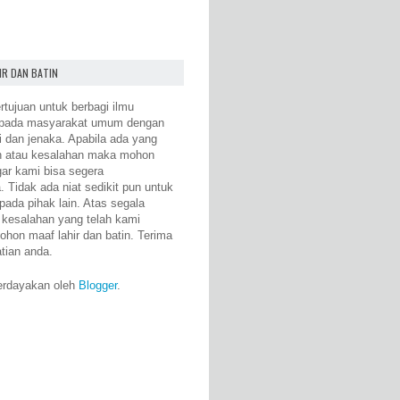
IR DAN BATIN
rtujuan untuk berbagi ilmu
epada masyarakat umum dengan
i dan jenaka. Apabila ada yang
n atau kesalahan maka mohon
gar kami bisa segera
 Tidak ada niat sedikit pun untuk
pada pihak lain. Atas segala
 kesalahan yang telah kami
ohon maaf lahir dan batin. Terima
atian anda.
erdayakan oleh
Blogger
.