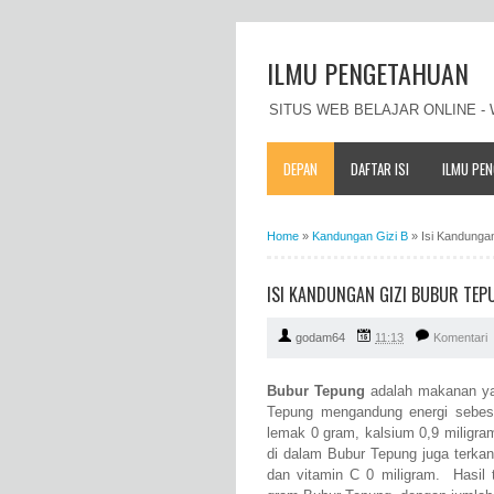
ILMU PENGETAHUAN
SITUS WEB BELAJAR ONLINE 
DEPAN
DAFTAR ISI
ILMU PE
Home
»
Kandungan Gizi B
»
Isi Kandunga
ISI KANDUNGAN GIZI BUBUR TEP
godam64
11:13
Komentari
Bubur Tepung
adalah makanan ya
Tepung mengandung energi sebesar
lemak 0 gram, kalsium 0,9 miligram,
di dalam Bubur Tepung juga terkan
dan vitamin C 0 miligram. Hasil t