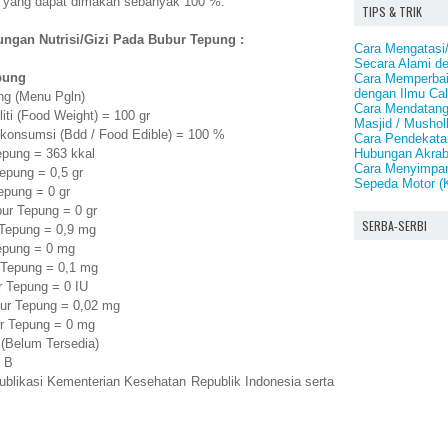
 yang dapat dimakan sebanyak 100 %.
TIPS & TRIK
ngan Nutrisi/Gizi Pada Bubur Tepung :
Cara Mengatasi
Secara Alami d
pung
Cara Memperbai
dengan Ilmu Ca
ung (Menu Pgln)
Cara Mendatang
ti (Food Weight) = 100 gr
Masjid / Mushol
ikonsumsi (Bdd / Food Edible) = 100 %
Cara Pendekata
Hubungan Akrab
pung = 363 kkal
Cara Menyimpan
epung = 0,5 gr
Sepeda Motor (
pung = 0 gr
ur Tepung = 0 gr
SERBA-SERBI
Tepung = 0,9 mg
epung = 0 mg
 Tepung = 0,1 mg
 Tepung = 0 IU
ur Tepung = 0,02 mg
r Tepung = 0 mg
 (Belum Tersedia)
 B
publikasi Kementerian Kesehatan Republik Indonesia serta