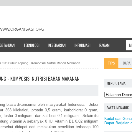
- WWW.ORGANISASI.ORG
NGETAHUAN
TEKNOLOGI
KESEHARIAN
INFORMASI
RAGAM
TIPS
CARA
n Gizi Bubur Tepung - Komposisi Nutrisi Bahan Makanan
UNG - KOMPOSISI NUTRISI BAHAN MAKANAN
MENU UTAMA
ng biasa dikonsumsi oleh masyarakat Indonesia. Bubur
FAKTA MENARIK
 363 kilokalori, protein 0,5 gram, karbohidrat 0 gram,
 fosfor 0 miligram, dan zat besi 0,1 miligram. Selain itu
Kadal dari Gen
dung vitamin A sebanyak 0 IU, vitamin B1 0,02 miligram
Dapat Berjalan d
ersebut didapat dari melakukan penelitian terhadap 100