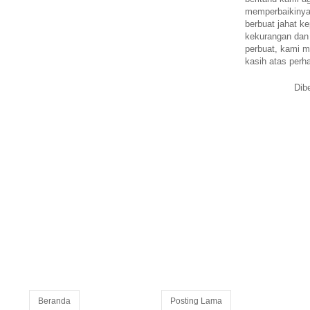
memperbaikinya.
berbuat jahat ke
kekurangan dan
perbuat, kami m
kasih atas perh
Dib
Beranda
Posting Lama