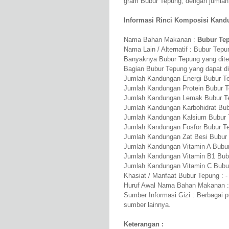
gram Bubur Tepung, dengan jumlah
Informasi Rinci Komposisi Kandu
Nama Bahan Makanan :
Bubur Te
Nama Lain / Alternatif : Bubur Tep
Banyaknya Bubur Tepung yang diteli
Bagian Bubur Tepung yang dapat d
Jumlah Kandungan Energi Bubur Te
Jumlah Kandungan Protein Bubur T
Jumlah Kandungan Lemak Bubur Te
Jumlah Kandungan Karbohidrat Bub
Jumlah Kandungan Kalsium Bubur 
Jumlah Kandungan Fosfor Bubur T
Jumlah Kandungan Zat Besi Bubur
Jumlah Kandungan Vitamin A Bubur
Jumlah Kandungan Vitamin B1 Bub
Jumlah Kandungan Vitamin C Bubu
Khasiat / Manfaat Bubur Tepung : -
Huruf Awal Nama Bahan Makanan :
Sumber Informasi Gizi : Berbagai 
sumber lainnya.
Keterangan :