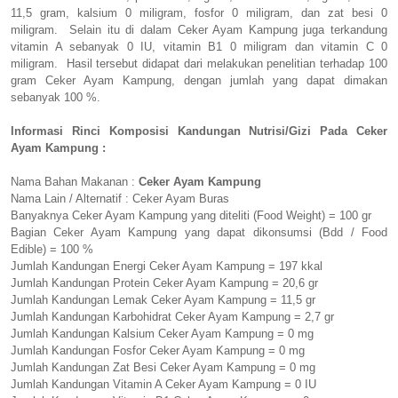
11,5 gram, kalsium 0 miligram, fosfor 0 miligram, dan zat besi 0
miligram. Selain itu di dalam Ceker Ayam Kampung juga terkandung
vitamin A sebanyak 0 IU, vitamin B1 0 miligram dan vitamin C 0
miligram. Hasil tersebut didapat dari melakukan penelitian terhadap 100
gram Ceker Ayam Kampung, dengan jumlah yang dapat dimakan
sebanyak 100 %.
Informasi Rinci Komposisi Kandungan Nutrisi/Gizi Pada Ceker
Ayam Kampung :
Nama Bahan Makanan :
Ceker Ayam Kampung
Nama Lain / Alternatif : Ceker Ayam Buras
Banyaknya Ceker Ayam Kampung yang diteliti (Food Weight) = 100 gr
Bagian Ceker Ayam Kampung yang dapat dikonsumsi (Bdd / Food
Edible) = 100 %
Jumlah Kandungan Energi Ceker Ayam Kampung = 197 kkal
Jumlah Kandungan Protein Ceker Ayam Kampung = 20,6 gr
Jumlah Kandungan Lemak Ceker Ayam Kampung = 11,5 gr
Jumlah Kandungan Karbohidrat Ceker Ayam Kampung = 2,7 gr
Jumlah Kandungan Kalsium Ceker Ayam Kampung = 0 mg
Jumlah Kandungan Fosfor Ceker Ayam Kampung = 0 mg
Jumlah Kandungan Zat Besi Ceker Ayam Kampung = 0 mg
Jumlah Kandungan Vitamin A Ceker Ayam Kampung = 0 IU