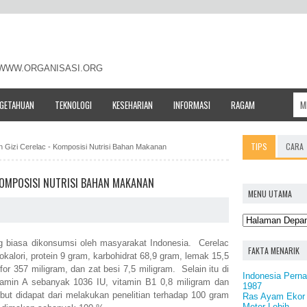
- WWW.ORGANISASI.ORG
NGETAHUAN
TEKNOLOGI
KESEHARIAN
INFORMASI
RAGAM
TIPS
CARA
n Gizi Cerelac - Komposisi Nutrisi Bahan Makanan
 KOMPOSISI NUTRISI BAHAN MAKANAN
MENU UTAMA
 biasa dikonsumsi oleh masyarakat Indonesia. Cerelac
FAKTA MENARIK
kalori, protein 9 gram, karbohidrat 68,9 gram, lemak 15,5
or 357 miligram, dan zat besi 7,5 miligram. Selain itu di
Indonesia Pern
tamin A sebanyak 1036 IU, vitamin B1 0,8 miligram dan
1987
ebut didapat dari melakukan penelitian terhadap 100 gram
Ras Ayam Ekor 
Meter Lebih