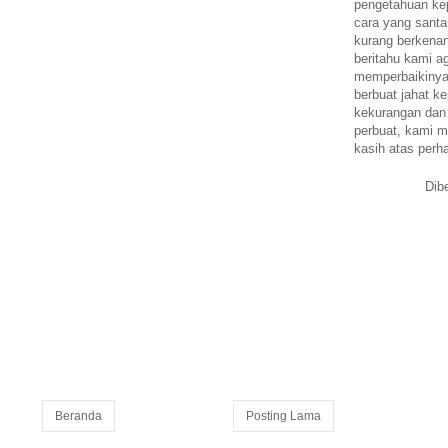
pengetahuan k
cara yang santa
kurang berkena
beritahu kami a
memperbaikinya.
berbuat jahat ke
kekurangan dan
perbuat, kami m
kasih atas perh
Dib
Beranda
Posting Lama