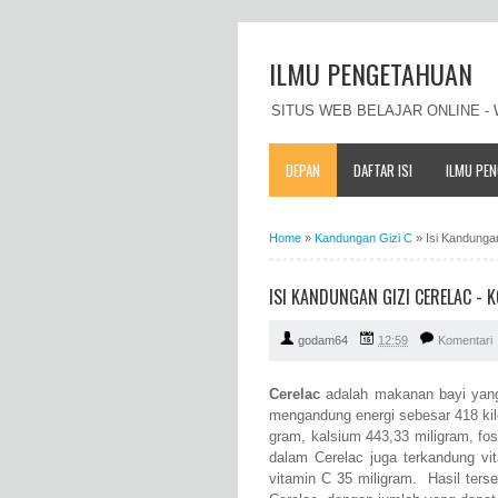
ILMU PENGETAHUAN
SITUS WEB BELAJAR ONLINE 
DEPAN
DAFTAR ISI
ILMU PE
Home
»
Kandungan Gizi C
»
Isi Kandunga
ISI KANDUNGAN GIZI CERELAC -
godam64
12:59
Komentari
Cerelac
adalah makanan bayi yang
mengandung energi sebesar 418 kilo
gram, kalsium 443,33 miligram, fosf
dalam Cerelac juga terkandung vi
vitamin C 35 miligram. Hasil ters