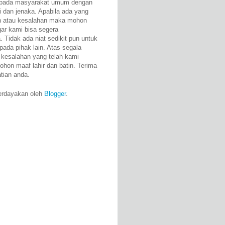
epada masyarakat umum dengan
i dan jenaka. Apabila ada yang
n atau kesalahan maka mohon
gar kami bisa segera
 Tidak ada niat sedikit pun untuk
pada pihak lain. Atas segala
 kesalahan yang telah kami
ohon maaf lahir dan batin. Terima
atian anda.
erdayakan oleh
Blogger
.