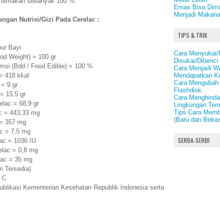
t dimakan sebanyak 100 %.
Emas Bisa Dima
Menjadi Makan
ngan Nutrisi/Gizi Pada Cerelac :
TIPS & TRIK
bur Bayi
Cara Menyukai/
ood Weight) = 100 gr
Disukai/Dibenci
msi (Bdd / Food Edible) = 100 %
Cara Menjadi Wa
Mendapatkan Ke
= 418 kkal
Cara Mengubah 
= 9 gr
Flashdisk
= 15,5 gr
Cara Menghindar
lac = 68,9 gr
Lingkungan Tem
Tips Cara Memb
c = 443,33 mg
(Baru dan Beka
 = 357 mg
c = 7,5 mg
SERBA-SERBI
ac = 1036 IU
lac = 0,8 mg
lac = 35 mg
m Tersedia)
 C
publikasi Kementerian Kesehatan Republik Indonesia serta