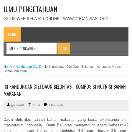
ILMU PENGETAHUAN
SITUS WEB BELAJAR ONLINE - WWW.ORGANISASI.ORG
MENU
Home
»
Kandungan Gizi D
»
Isi Kandungan Gizi Daun Beluntas - Komposisi Nutrisi
Bahan Makanan
ISI KANDUNGAN GIZI DAUN BELUNTAS - KOMPOSISI NUTRISI BAHAN
MAKANAN
godam64
21:51
1 Komentar
Daun Beluntas
adalah bahan makanan yang biasa dikonsumsi oleh
masyarakat Indonesia. Daun Beluntas mengandung energi sebesar 42
kilokalori, protein 1,8 gram, karbohidrat 9,4 gram, lemak 0,5 gram,