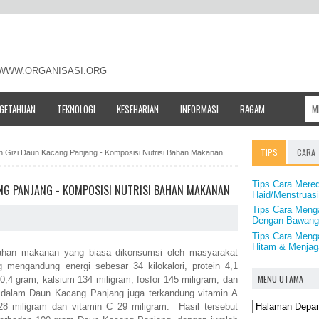
- WWW.ORGANISASI.ORG
NGETAHUAN
TEKNOLOGI
KESEHARIAN
INFORMASI
RAGAM
TIPS
CARA
n Gizi Daun Kacang Panjang - Komposisi Nutrisi Bahan Makanan
Tips Cara Mered
NG PANJANG - KOMPOSISI NUTRISI BAHAN MAKANAN
Haid/Menstruas
Tips Cara Men
Dengan Bawang
Tips Cara Menga
Hitam & Menjag
han makanan yang biasa dikonsumsi oleh masyarakat
mengandung energi sebesar 34 kilokalori, protein 4,1
MENU UTAMA
0,4 gram, kalsium 134 miligram, fosfor 145 miligram, dan
di dalam Daun Kacang Panjang juga terkandung vitamin A
8 miligram dan vitamin C 29 miligram. Hasil tersebut