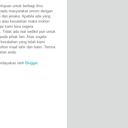
rtujuan untuk berbagi ilmu
epada masyarakat umum dengan
i dan jenaka. Apabila ada yang
n atau kesalahan maka mohon
gar kami bisa segera
 Tidak ada niat sedikit pun untuk
pada pihak lain. Atas segala
 kesalahan yang telah kami
ohon maaf lahir dan batin. Terima
atian anda.
erdayakan oleh
Blogger
.