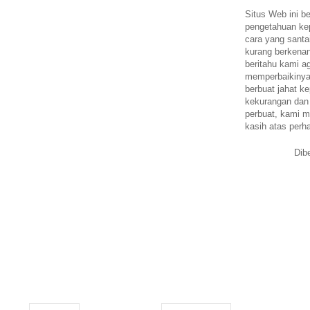
Situs Web ini be
pengetahuan k
cara yang santa
kurang berkena
beritahu kami a
memperbaikinya.
berbuat jahat ke
kekurangan dan
perbuat, kami m
kasih atas perh
Dib