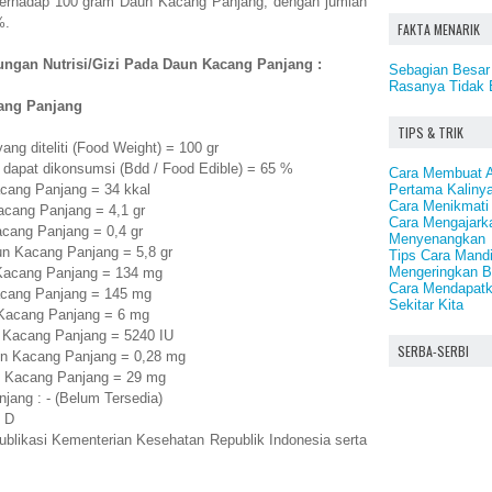
n terhadap 100 gram Daun Kacang Panjang, dengan jumlah
%.
FAKTA MENARIK
ungan Nutrisi/Gizi Pada Daun Kacang Panjang :
Sebagian Besar 
Rasanya Tidak 
ang Panjang
TIPS & TRIK
g diteliti (Food Weight) = 100 gr
dapat dikonsumsi (Bdd / Food Edible) = 65 %
Cara Membuat A
Pertama Kaliny
cang Panjang = 34 kkal
Cara Menikmati 
cang Panjang = 4,1 gr
Cara Mengajark
ang Panjang = 0,4 gr
Menyenangkan
n Kacang Panjang = 5,8 gr
Tips Cara Mand
Mengeringkan 
Kacang Panjang = 134 mg
Cara Mendapatk
cang Panjang = 145 mg
Sekitar Kita
Kacang Panjang = 6 mg
 Kacang Panjang = 5240 IU
SERBA-SERBI
n Kacang Panjang = 0,28 mg
 Kacang Panjang = 29 mg
jang : - (Belum Tersedia)
 D
publikasi Kementerian Kesehatan Republik Indonesia serta