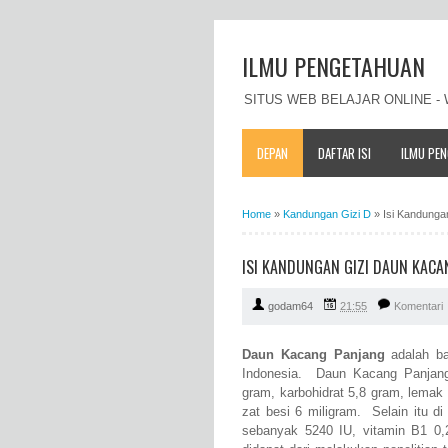
ILMU PENGETAHUAN
SITUS WEB BELAJAR ONLINE 
DEPAN
DAFTAR ISI
ILMU PE
Home
»
Kandungan Gizi D
»
Isi Kandunga
ISI KANDUNGAN GIZI DAUN KACA
godam64
21:55
Komentari
Daun Kacang Panjang
adalah ba
Indonesia. Daun Kacang Panjang 
gram, karbohidrat 5,8 gram, lemak 
zat besi 6 miligram. Selain itu 
sebanyak 5240 IU, vitamin B1 0,2