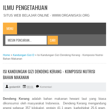
ILMU PENGETAHUAN
SITUS WEB BELAJAR ONLINE - WWW.ORGANISASI.ORG
MENU
Home
»
Kandungan Gizi D
»
Isi Kandungan Gizi Dendeng Kerang - Komposisi Nutrisi
Bahan Makanan
ISI KANDUNGAN GIZI DENDENG KERANG - KOMPOSISI NUTRISI
BAHAN MAKANAN
godam64
00:01
Komentari
Dendeng Kerang
adalah bahan makanan hewani laut yang biasa
dikonsumsi oleh masyarakat Indonesia. Dendeng Kerang mengandung
energi sebesar 357 kilokalori, protein 41,1 gram, karbohidrat 25,6 gram,