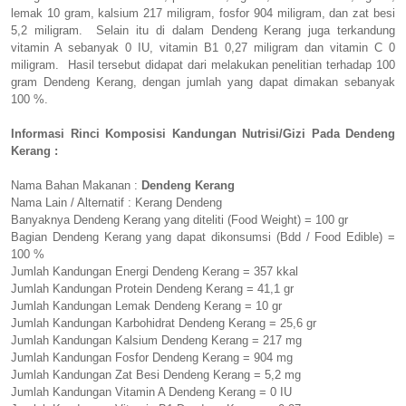
lemak 10 gram, kalsium 217 miligram, fosfor 904 miligram, dan zat besi
5,2 miligram. Selain itu di dalam Dendeng Kerang juga terkandung
vitamin A sebanyak 0 IU, vitamin B1 0,27 miligram dan vitamin C 0
miligram. Hasil tersebut didapat dari melakukan penelitian terhadap 100
gram Dendeng Kerang, dengan jumlah yang dapat dimakan sebanyak
100 %.
Informasi Rinci Komposisi Kandungan Nutrisi/Gizi Pada Dendeng
Kerang :
Nama Bahan Makanan :
Dendeng Kerang
Nama Lain / Alternatif : Kerang Dendeng
Banyaknya Dendeng Kerang yang diteliti (Food Weight) = 100 gr
Bagian Dendeng Kerang yang dapat dikonsumsi (Bdd / Food Edible) =
100 %
Jumlah Kandungan Energi Dendeng Kerang = 357 kkal
Jumlah Kandungan Protein Dendeng Kerang = 41,1 gr
Jumlah Kandungan Lemak Dendeng Kerang = 10 gr
Jumlah Kandungan Karbohidrat Dendeng Kerang = 25,6 gr
Jumlah Kandungan Kalsium Dendeng Kerang = 217 mg
Jumlah Kandungan Fosfor Dendeng Kerang = 904 mg
Jumlah Kandungan Zat Besi Dendeng Kerang = 5,2 mg
Jumlah Kandungan Vitamin A Dendeng Kerang = 0 IU