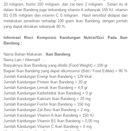
20 miligram, fosfor 150 miligram, dan zat besi 2 miligram. Selain itu di
dalam Ikan Bandeng juga terkandung vitamin A sebanyak 150 IU, vitamin
B1 0,05 miligram dan vitamin C 0 miligram. Hasil tersebut didapat dari
melakukan penelitian terhadap 100 gram Ikan Bandeng, dengan jumlah
yang dapat dimakan sebanyak 80 %.
Informasi Rinci Komposisi Kandungan Nutrisi/Gizi Pada Ikan
Bandeng :
Nama Bahan Makanan :
Ikan Bandeng
Nama Lain / Alternatif : -
Banyaknya Ikan Bandeng yang diteliti (Food Weight) = 100 gr
Bagian Ikan Bandeng yang dapat dikonsumsi (Bdd / Food Edible) = 80 %
Jumlah Kandungan Energi Ikan Bandeng = 129 kkal
Jumlah Kandungan Protein Ikan Bandeng = 20 gr
Jumlah Kandungan Lemak Ikan Bandeng = 4,8 gr
Jumlah Kandungan Karbohidrat Ikan Bandeng = 0 gr
Jumlah Kandungan Kalsium Ikan Bandeng = 20 mg
Jumlah Kandungan Fosfor Ikan Bandeng = 150 mg
Jumlah Kandungan Zat Besi Ikan Bandeng = 2 mg
Jumlah Kandungan Vitamin A Ikan Bandeng = 150 IU
Jumlah Kandungan Vitamin B1 Ikan Bandeng = 0,05 mg
Jumlah Kandungan Vitamin C Ikan Bandeng = 0 mg