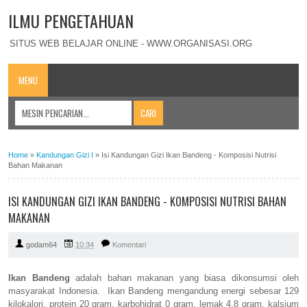
ILMU PENGETAHUAN
SITUS WEB BELAJAR ONLINE - WWW.ORGANISASI.ORG
MENU
Home
»
Kandungan Gizi I
»
Isi Kandungan Gizi Ikan Bandeng - Komposisi Nutrisi
Bahan Makanan
ISI KANDUNGAN GIZI IKAN BANDENG - KOMPOSISI NUTRISI BAHAN
MAKANAN
godam64
10:34
Komentari
Ikan Bandeng
adalah bahan makanan yang biasa dikonsumsi oleh
masyarakat Indonesia. Ikan Bandeng mengandung energi sebesar 129
kilokalori, protein 20 gram, karbohidrat 0 gram, lemak 4,8 gram, kalsium