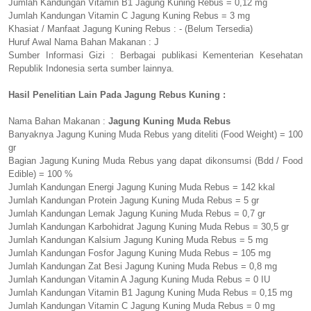
Jumlah Kandungan Vitamin B1 Jagung Kuning Rebus = 0,12 mg
Jumlah Kandungan Vitamin C Jagung Kuning Rebus = 3 mg
Khasiat / Manfaat Jagung Kuning Rebus : - (Belum Tersedia)
Huruf Awal Nama Bahan Makanan : J
Sumber Informasi Gizi : Berbagai publikasi Kementerian Kesehatan
Republik Indonesia serta sumber lainnya.
Hasil Penelitian Lain Pada Jagung Rebus Kuning :
Nama Bahan Makanan :
Jagung Kuning Muda Rebus
Banyaknya Jagung Kuning Muda Rebus yang diteliti (Food Weight) = 100
gr
Bagian Jagung Kuning Muda Rebus yang dapat dikonsumsi (Bdd / Food
Edible) = 100 %
Jumlah Kandungan Energi Jagung Kuning Muda Rebus = 142 kkal
Jumlah Kandungan Protein Jagung Kuning Muda Rebus = 5 gr
Jumlah Kandungan Lemak Jagung Kuning Muda Rebus = 0,7 gr
Jumlah Kandungan Karbohidrat Jagung Kuning Muda Rebus = 30,5 gr
Jumlah Kandungan Kalsium Jagung Kuning Muda Rebus = 5 mg
Jumlah Kandungan Fosfor Jagung Kuning Muda Rebus = 105 mg
Jumlah Kandungan Zat Besi Jagung Kuning Muda Rebus = 0,8 mg
Jumlah Kandungan Vitamin A Jagung Kuning Muda Rebus = 0 IU
Jumlah Kandungan Vitamin B1 Jagung Kuning Muda Rebus = 0,15 mg
Jumlah Kandungan Vitamin C Jagung Kuning Muda Rebus = 0 mg