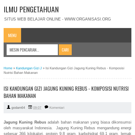
ILMU PENGETAHUAN
SITUS WEB BELAJAR ONLINE - WWW.ORGANISASI.ORG
MENU
Home
»
Kandungan Gizi J
»
Isi Kandungan Gizi Jagung Kuning Rebus - Komposisi
Nutrisi Bahan Makanan
ISI KANDUNGAN GIZI JAGUNG KUNING REBUS - KOMPOSISI NUTRISI
BAHAN MAKANAN
godam64
09:07
Komentari
Jagung Kuning Rebus
adalah bahan makanan yang biasa dikonsumsi
oleh masyarakat Indonesia. Jagung Kuning Rebus mengandung energi
sebesar 366 kilokalori, protein 9,8 gram, karbohidrat 69,1 gram, lemak