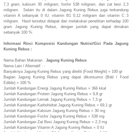
7,3 gram, kalsium 30 miligram, fosfor 538 miligram, dan zat besi 2,3
miligram. Selain itu di dalam Jagung Kuning Rebus juga terkandung
vitamin A sebanyak 0 IU, vitamin B1 0,12 miligram dan vitamin C 3
miligram. Hasil tersebut didapat dari melakukan penelitian terhadap 100
gram Jagung Kuning Rebus, dengan jumlah yang dapat dimakan
sebanyak 100 %.
Informasi Rinci Komposisi Kandungan Nutrisi/Gizi Pada Jagung
Kuning Rebus :
Nama Bahan Makanan :
Jagung Kuning Rebus
Nama Lain / Alternatif : -
Banyaknya Jagung Kuning Rebus yang diteliti (Food Weight) = 100 gr
Bagian Jagung Kuning Rebus yang dapat dikonsumsi (Bdd / Food
Edible) = 100 %
Jumlah Kandungan Energi Jagung Kuning Rebus = 366 kkal
Jumlah Kandungan Protein Jagung Kuning Rebus = 9,8 gr
Jumlah Kandungan Lemak Jagung Kuning Rebus = 7,3 gr
Jumlah Kandungan Karbohidrat Jagung Kuning Rebus = 69,1 gr
Jumlah Kandungan Kalsium Jagung Kuning Rebus = 30 mg
Jumlah Kandungan Fosfor Jagung Kuning Rebus = 538 mg
Jumlah Kandungan Zat Besi Jagung Kuning Rebus = 2,3 mg
Jumlah Kandungan Vitamin A Jagung Kuning Rebus = 0 IU