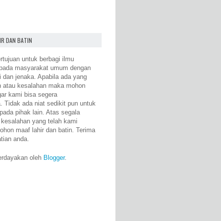
IR DAN BATIN
rtujuan untuk berbagi ilmu
epada masyarakat umum dengan
i dan jenaka. Apabila ada yang
n atau kesalahan maka mohon
gar kami bisa segera
 Tidak ada niat sedikit pun untuk
pada pihak lain. Atas segala
 kesalahan yang telah kami
ohon maaf lahir dan batin. Terima
atian anda.
erdayakan oleh
Blogger
.