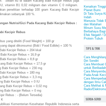
am. Selain itu di dalam Kacang Babi Kecipir Rebus juga
IU, vitamin B1 0,02 miligram dan vitamin C 0 miligram.
Kenaikan Tinggi
kukan penelitian terhadap 100 gram Kacang Babi Kecipir
Planet Bumi
Di Tata Surya K
 dimakan sebanyak 100 %.
Indah
Manusia Tidak 
ngan Nutrisi/Gizi Pada Kacang Babi Kecipir Rebus :
dan Matahari
Minum Susu Men
Berbahaya Bagi
bi Kecipir Rebus
Efek Negatif /
Protein Tubuh
s yang diteliti (Food Weight) = 100 gr
yang dapat dikonsumsi (Bdd / Food Edible) = 100 %
TIPS & TRIK
abi Kecipir Rebus = 204 kkal
Babi Kecipir Rebus = 16,9 gr
Cara Menghilang
bi Kecipir Rebus = 8,8 gr
Diri Sendiri
ang Babi Kecipir Rebus = 17,5 gr
Cara Membuat O
untuk Beribadah
 Babi Kecipir Rebus = 230 mg
Cara Menyembu
Babi Kecipir Rebus = 180 mg
Pada Anak Keci
 Babi Kecipir Rebus = 3,3 mg
Cara Memperbai
g Babi Kecipir Rebus = 0 IU
dengan Ilmu Ca
Cara Melihat &
ng Babi Kecipir Rebus = 0,02 mg
Radio/Elektroma
ng Babi Kecipir Rebus = 0 mg
pir Rebus : - (Belum Tersedia)
SERBA-SERBI
 K
publikasi Kementerian Kesehatan Republik Indonesia serta