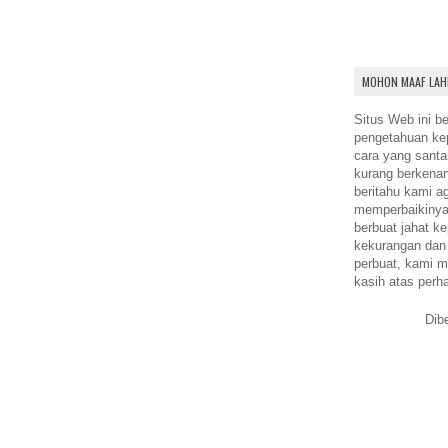
MOHON MAAF LAH
Situs Web ini be
pengetahuan k
cara yang santa
kurang berkena
beritahu kami a
memperbaikinya.
berbuat jahat ke
kekurangan dan
perbuat, kami m
kasih atas perh
Dib