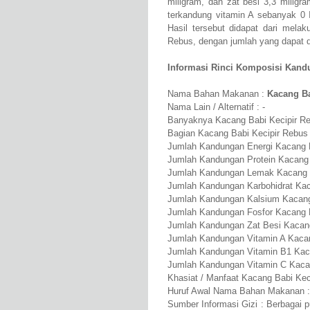
miligram, dan zat besi 3,3 miligr
terkandung vitamin A sebanyak 0 
Hasil tersebut didapat dari mela
Rebus, dengan jumlah yang dapat
Informasi Rinci Komposisi Kandu
Nama Bahan Makanan :
Kacang Ba
Nama Lain / Alternatif : -
Banyaknya Kacang Babi Kecipir Rebu
Bagian Kacang Babi Kecipir Rebus 
Jumlah Kandungan Energi Kacang B
Jumlah Kandungan Protein Kacang 
Jumlah Kandungan Lemak Kacang Ba
Jumlah Kandungan Karbohidrat Kac
Jumlah Kandungan Kalsium Kacang
Jumlah Kandungan Fosfor Kacang 
Jumlah Kandungan Zat Besi Kacang
Jumlah Kandungan Vitamin A Kacan
Jumlah Kandungan Vitamin B1 Kaca
Jumlah Kandungan Vitamin C Kaca
Khasiat / Manfaat Kacang Babi Keci
Huruf Awal Nama Bahan Makanan :
Sumber Informasi Gizi : Berbagai 