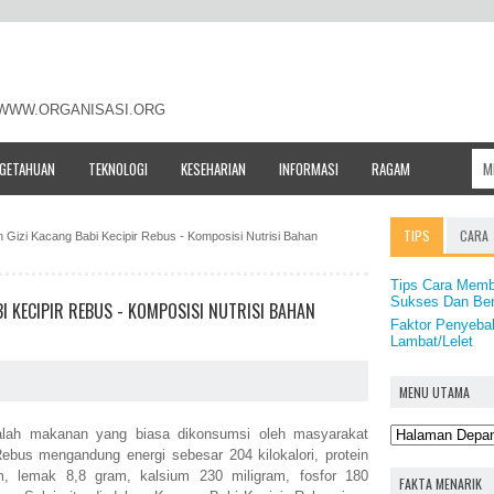
- WWW.ORGANISASI.ORG
NGETAHUAN
TEKNOLOGI
KESEHARIAN
INFORMASI
RAGAM
TIPS
CARA
 Gizi Kacang Babi Kecipir Rebus - Komposisi Nutrisi Bahan
Tips Cara Membu
Sukses Dan Be
I KECIPIR REBUS - KOMPOSISI NUTRISI BAHAN
Faktor Penyeba
Lambat/Lelet
MENU UTAMA
lah makanan yang biasa dikonsumsi oleh masyarakat
ebus mengandung energi sebesar 204 kilokalori, protein
m, lemak 8,8 gram, kalsium 230 miligram, fosfor 180
FAKTA MENARIK