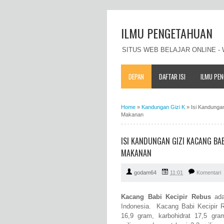
ILMU PENGETAHUAN
SITUS WEB BELAJAR ONLINE 
DEPAN
DAFTAR ISI
ILMU PE
Home
»
Kandungan Gizi K
»
Isi Kandungan
Makanan
ISI KANDUNGAN GIZI KACANG BAB
MAKANAN
godam64
11:01
Komentari
Kacang Babi Kecipir Rebus
ada
Indonesia. Kacang Babi Kecipir R
16,9 gram, karbohidrat 17,5 gra